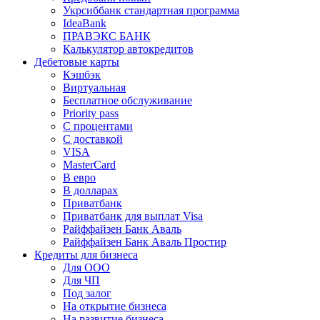
Укрсиббанк стандартная программа
IdeaBank
ПРАВЭКС БАНК
Калькулятор автокредитов
Дебетовые карты
Кэшбэк
Виртуальная
Бесплатное обслуживание
Priority pass
С процентами
С доставкой
VISA
MasterCard
В евро
В долларах
Приватбанк
Приватбанк для выплат Visa
Райффайзен Банк Аваль
Райффайзен Банк Аваль Простир
Кредиты для бизнеса
Для ООО
Для ЧП
Под залог
На открытие бизнеса
На развитие бизнеса