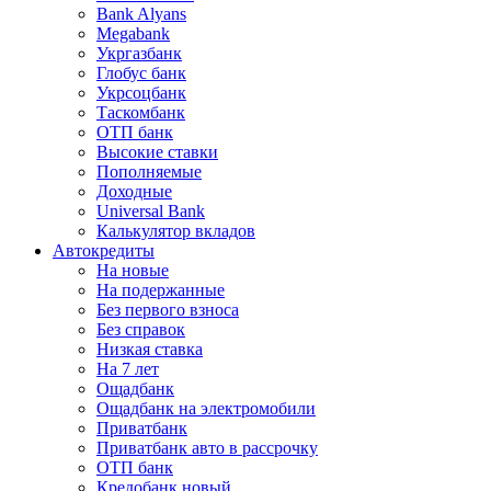
Bank Alyans
Megabank
Укргазбанк
Глобус банк
Укрсоцбанк
Таскомбанк
ОТП банк
Высокие ставки
Пополняемые
Доходные
Universal Bank
Калькулятор вкладов
Автокредиты
На новые
На подержанные
Без первого взноса
Без справок
Низкая ставка
На 7 лет
Ощадбанк
Ощадбанк на электромобили
Приватбанк
Приватбанк авто в рассрочку
ОТП банк
Кредобанк новый