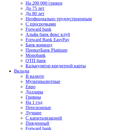
На 200 000 гривен
До 75 лет
До 80 лет
Неофициально трудоустроенным
С просрочками
Forward bank
Альфа банк фокс клуб
Forward Bank EasyPay
Банк конкорд
ПриватБанк Platinum
Monobank
ОТП банк
Калькулятор кредитной карты
Вклады
В валюте
Мультивалютные
Евро
Доллары
Гривны
На 1 год
Пенсионные
Лучшие
С капитализацией
Пивденный
Forward bank