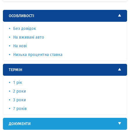
ОСОБЛИВОСТІ
Без довідок
На вживані авто
На нові
Низька процентна ставка
ТЕРМІН
1 рік
2 роки
3 роки
7 років
ДОКУМЕНТИ