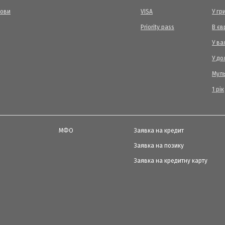
мови
VISA
У гр
Priority pass
В єв
У ва
У до
Мул
1 рік
МФО
Заявка на кредит
Заявка на позику
Заявка на кредитну карту