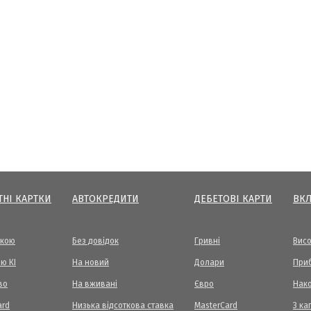
ТНІ КАРТКИ
АВТОКРЕДИТИ
ДЕБЕТОВІ КАРТИ
ВК
вкою
Без довідок
Гривні
Висо
ю КІ
На новий
Долари
Приб
во
На вживані
Євро
Нак
ard
Низька відсоткова ставка
MasterCard
З ка