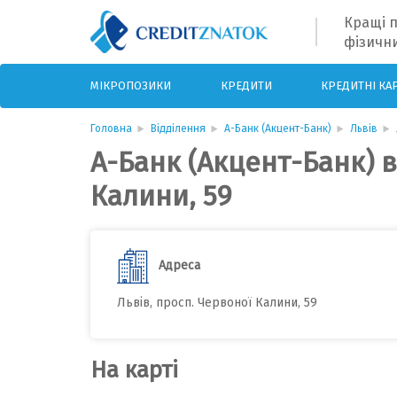
Кращі п
фізични
МІКРОПОЗИКИ
КРЕДИТИ
КРЕДИТНІ КА
Головна
Відділення
А-Банк (Акцент-Банк)
Львів
А-Банк (Акцент-Банк) в
Калини, 59
Адреса
Львів, просп. Червоної Калини, 59
На карті