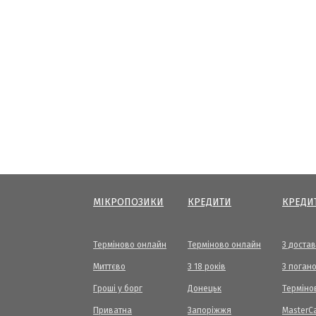
МІКРОПОЗИКИ
КРЕДИТИ
КРЕДИ
Терміново онлайн
Терміново онлайн
З доста
Миттєво
З 18 років
З погано
Гроші у борг
Донецьк
Терміно
Приватна
Запоріжжя
МasterC