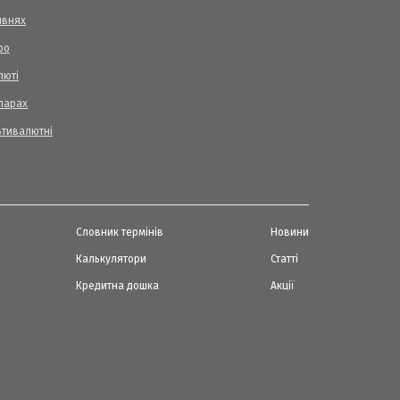
ивнях
ро
люті
ларах
ьтивалютні
Словник термінів
Новини
Калькулятори
Статті
Кредитна дошка
Акції