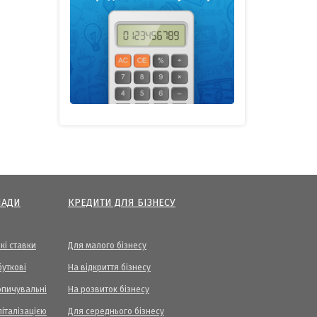
ЛАДИ
КРЕДИТИ ДЛЯ БІЗНЕСУ
кі ставки
Для малого бізнесу
уткові
На відкриття бізнесу
опичувальні
На розвиток бізнесу
піталізацією
Для середнього бізнесу