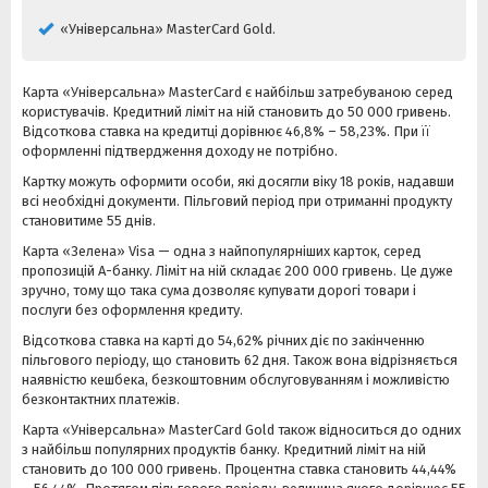
«Універсальна» MasterCard Gold.
Карта «Універсальна» MasterCard є найбільш затребуваною серед
користувачів. Кредитний ліміт на ній становить до 50 000 гривень.
Відсоткова ставка на кредитці дорівнює 46,8% – 58,23%. При її
оформленні підтвердження доходу не потрібно.
Картку можуть оформити особи, які досягли віку 18 років, надавши
всі необхідні документи. Пільговий період при отриманні продукту
становитиме 55 днів.
Карта «Зелена» Visa — одна з найпопулярніших карток, серед
пропозицій А-банку. Ліміт на ній складає 200 000 гривень. Це дуже
зручно, тому що така сума дозволяє купувати дорогі товари і
послуги без оформлення кредиту.
Відсоткова ставка на карті до 54,62% ​​річних діє по закінченню
пільгового періоду, що становить 62 дня. Також вона відрізняється
наявністю кешбека, безкоштовним обслуговуванням і можливістю
безконтактних платежів.
Карта «Універсальна» MasterCard Gold також відноситься до одних
з найбільш популярних продуктів банку. Кредитний ліміт на ній
становить до 100 000 гривень. Процентна ставка становить 44,44%