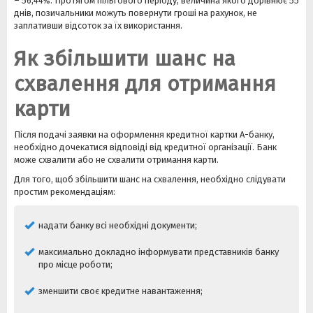
– 56,44%. Протягом пільгового періоду, величина якого дорівнює 55
днів, позичальники можуть повернути гроші на рахунок, не
заплативши відсоток за їх використання.
Як збільшити шанс на
схвалення для отримання
карти
Після подачі заявки на оформлення кредитної картки А-банку,
необхідно дочекатися відповіді від кредитної організації. Банк
може схвалити або не схвалити отримання карти.
Для того, щоб збільшити шанс на схвалення, необхідно слідувати
простим рекомендаціям:
надати банку всі необхідні документи;
максимально докладно інформувати представників банку
про місце роботи;
зменшити своє кредитне навантаження;