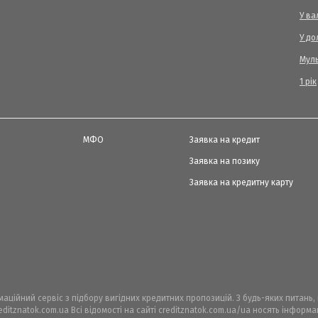
У ва
У до
Мул
1 рік
МФО
Заявка на кредит
Заявка на позику
Заявка на кредитну карту
рмаційний сервіс з підбору вигідних кредитних пропозицій. З будь-яких питань
ditznatok.com.ua Всі відомості на сайті creditznatok.com.ua/ua носять інфор