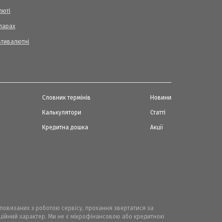
люті
ларах
ьтивалютні
Словник термінів
Новини
Калькулятори
Статті
Кредитна дошка
Акції
, повязаних з роботою сервісу, прохання звертатися за
маційний характер. Ми не є мікрофінансовою або кредитною