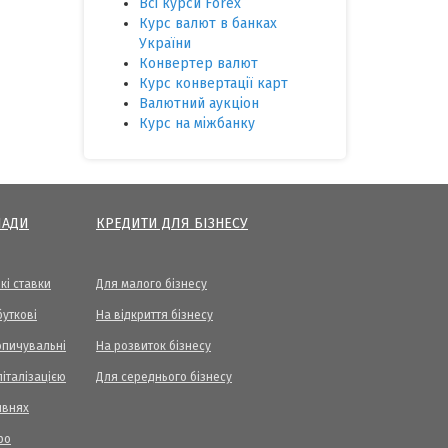
Всі курси Forex
Курс валют в банках
України
Конвертер валют
Курс конвертації карт
Валютний аукціон
Курс на міжбанку
ЛАДИ
КРЕДИТИ ДЛЯ БІЗНЕСУ
кі ставки
Для малого бізнесу
уткові
На відкриття бізнесу
опичувальні
На розвиток бізнесу
піталізацією
Для середнього бізнесу
ивнях
ро