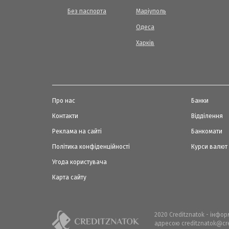
Без паспорта
Маріуполь
Одеса
Харків
Про нас
Банки
Контакти
Відділення
Реклама на сайті
Банкомати
Політика конфіденційності
Курси валют
Угода користувача
Карта сайту
2020 Creditznatok - інфо
адресою creditznatok@cre