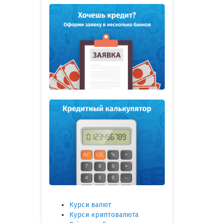
Курси валют
Курси криптовалюта