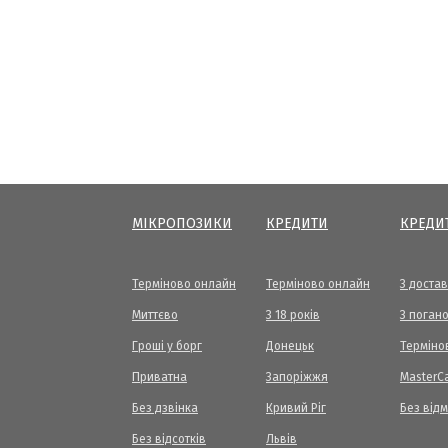
МІКРОПОЗИКИ
КРЕДИТИ
КРЕДИ
Терміново онлайн
Терміново онлайн
З доста
Миттєво
З 18 років
З погано
Гроші у борг
Донецьк
Терміно
Приватна
Запоріжжя
МasterC
Без дзвінка
Кривий Ріг
Без від
Без відсотків
Львів