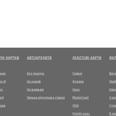
ТНІ КАРТКИ
АВТОКРЕДИТИ
ДЕБЕТОВІ КАРТИ
ВК
вкою
Без довідок
Гривні
Висо
ю КІ
На новий
Долари
Приб
во
На вживані
Євро
Нак
ard
Низька відсоткова ставка
MasterCard
З ка
мови
VISA
У гр
Priority pass
В єв