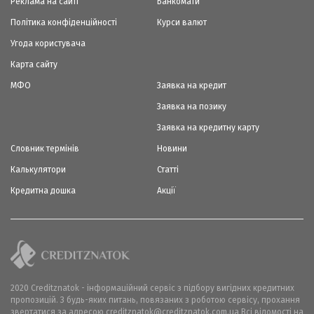
Реклама на сайті
Банкомати
Політика конфіденційності
Курси валют
Угода користувача
Карта сайту
МФО
Заявка на кредит
Заявка на позику
Заявка на кредитну карту
Словник термінів
Новини
Калькулятори
Статті
Кредитна дошка
Акції
2020 Creditznatok - інформаційний сервіс з підбору вигідних кредитних
пропозицій. З будь-яких питань, повязаних з роботою сервісу, прохання
звертатися за адресою creditznatok@creditznatok.com.ua Всі відомості на