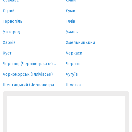
Свалява
Сміла
Стрий
Суми
Тернопіль
Тячів
Ужгород
Умань
Харків
Хмельницький
Хуст
Черкаси
Чернівці (Чернівецька область)
Чернігів
Чорноморськ (Іллічівськ)
Чугуїв
Шептицький (Червоноград)
Шостка