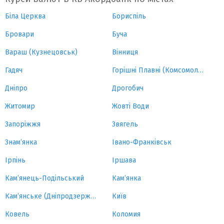
Біла Церква
Бориспіль
Бровари
Буча
Вараш (Кузнецовськ)
Вінниця
Гадяч
Горішні Плавні (Комсомольськ)
Дніпро
Дрогобич
Житомир
Жовті Води
Запоріжжя
Звягель
Знам’янка
Івано-Франківськ
Ірпінь
Іршава
Кам’янець-Подільський
Кам’янка
Кам’янське (Дніпродзержинськ)
Київ
Ковель
Коломия