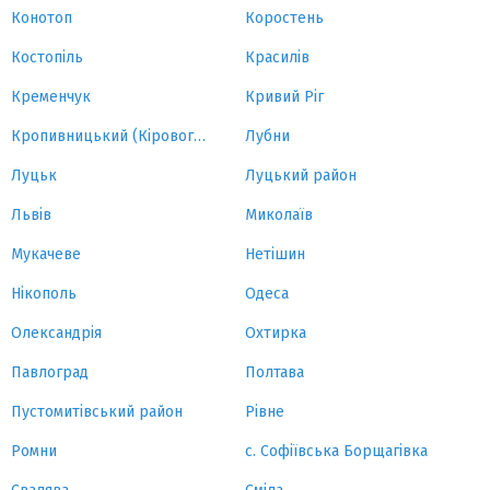
Конотоп
Коростень
Костопіль
Красилів
Кременчук
Кривий Ріг
Кропивницький (Кіровоград)
Лубни
Луцьк
Луцький район
Львів
Миколаїв
Мукачеве
Нетішин
Нікополь
Одеса
Олександрія
Охтирка
Павлоград
Полтава
Пустомитівський район
Рівне
Ромни
с. Софіївська Борщагівка