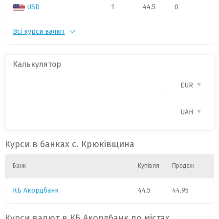
USD
1
44.5
0
Всі курси валют
PLN
1
10.8400
0
Калькулятор
EUR
UAH
Курси в банках с. Крюківщина
Банк
Купівля
Продаж
КБ Акордбанк
44.5
44.95
Курси валют в КБ Акордбанк по містах