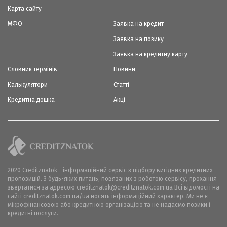
Карта сайту
МФО
Заявка на кредит
Заявка на позику
Заявка на кредитну карту
Словник термінів
Новини
Калькулятори
Статті
Кредитна дошка
Акції
2020 Creditznatok - інформаційний сервіс з підбору вигідних кредитних
пропозицій. З будь-яких питань, повязаних з роботою сервісу, прохання
звертатися за адресою creditznatok@creditznatok.com.ua Всі відомості на
сайті creditznatok.com.ua/ua носять інформаційний характер. Ми не є
мікрофінансовою або кредитною організацією та не надаємо позики і
кредитні послуги.