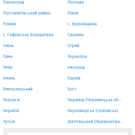
Павлоград
Полтава
Пустомитівський район
Рівне
Ромни
с. Крюківщина
с. Софіївська Борщагівка
Свалява
Сміла
Стрий
Суми
Тернопіль
Тячів
Ужгород
Умань
Харків
Хмельницький
Хуст
Черкаси
Чернівці (Чернівецька область)
Чернігів
Чорноморськ (Іллічівськ)
Чугуїв
Шептицький (Червоноград)