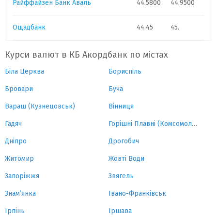
Райффайзен Банк Аваль
44.5800
44.9500
Ощадбанк
44.45
45.
Курси валют в КБ Акордбанк по містах
Біла Церква
Бориспіль
Бровари
Буча
Вараш (Кузнецовськ)
Вінниця
Гадяч
Горішні Плавні (Комсомольськ)
Дніпро
Дрогобич
Житомир
Жовті Води
Запоріжжя
Звягель
Знам’янка
Івано-Франківськ
Ірпінь
Іршава