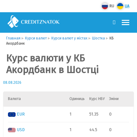
RU
UA
Главная
Курси валют
Курси валют у містах
Шостка
КБ
Акордбанк
Курс валюти у КБ
Акордбанк в Шостці
08.08.2026
Валюта
Одиниць
Курс НБУ
Зміни
EUR
1
51.35
0
USD
1
44.5
0