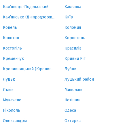
Кам’янець-Подільський
Кам’янка
Кам’янське (Дніпродзержинськ)
Київ
Ковель
Коломия
Конотоп
Коростень
Костопіль
Красилів
Кременчук
Кривий Ріг
Кропивницький (Кіровоград)
Лубни
Луцьк
Луцький район
Львів
Миколаїв
Мукачеве
Нетішин
Нікополь
Одеса
Олександрія
Охтирка