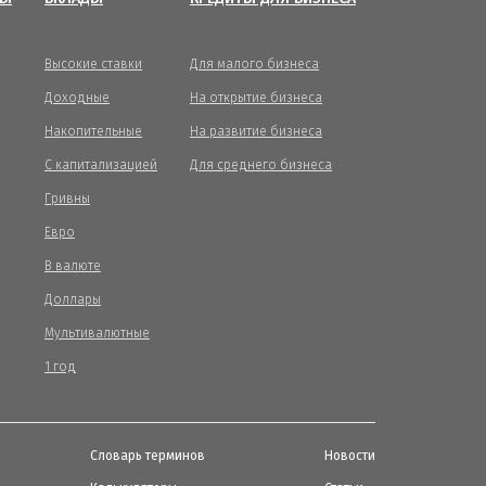
Высокие ставки
Для малого бизнеса
Доходные
На открытие бизнеса
Накопительные
На развитие бизнеса
С капитализацией
Для среднего бизнеса
Гривны
Евро
В валюте
Доллары
Мультивалютные
1 год
Словарь терминов
Новости