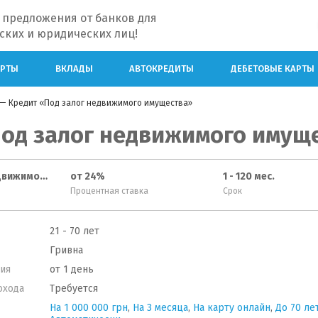
 предложения от банков для
ских и юридических лиц!
АРТЫ
ВКЛАДЫ
АВТОКРЕДИТЫ
ДЕБЕТОВЫЕ КАРТЫ
— Кредит «Под залог недвижимого имущества»
Под залог недвижимого имущ
До 50% стоимости недвижимости
от 24%
1 - 120 мес.
Процентная ставка
Срок
21 - 70 лет
Гривна
ия
от 1 день
охода
Требуется
На 1 000 000 грн
,
На 3 месяца
,
На карту онлайн
,
До 70 ле