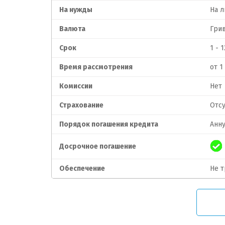
На нужды
На 
Валюта
Гри
Срок
1 - 
Время рассмотрения
от 1
Комиссии
Нет
Страхование
Отсу
Порядок погашения кредита
Анн
Досрочное погашение
Обеспечение
Не т