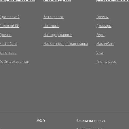
С доставкой
Без справок
Гривны
С плохой КИ
На новые
Доллары
Срочно
На подержанные
Евро
MasterCard
Низкая процентная ставка
MasterCard
Без отказа
Visa
По 2м документам
Priority pass
МФО
Заявка на кредит