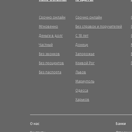
Срочно онлайн
Срочно онлайн
Мгновенно
Без справок и поручителей
Деньги в долг
С 18 лет
Частный
Донецк
Без звонков
Запорожье
Без процентов
Кривой Рог
Без паспорта
Львов
Мариуполь
Одесса
Харьков
О нас
Банки