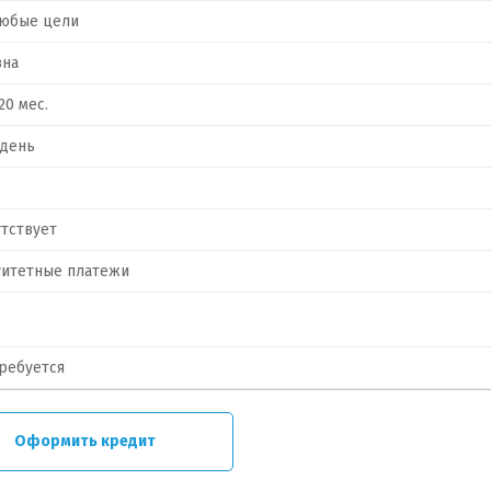
любые цели
вна
120 мес.
 день
тствует
уитетные платежи
ребуется
Оформить кредит