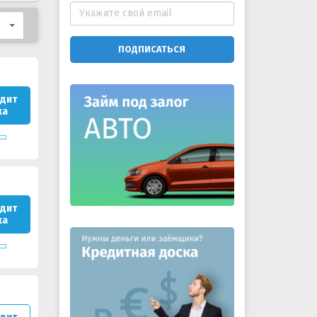
ПОДПИСАТЬСЯ
дит
ка
дит
ка