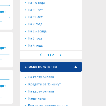
На 1.5 года
На 6 меся
На 10 лет
На длител
дит
На 15 лет
На 2 года
На 2 месяца
На 3 года
На 4 года
дит
1
/
2
СПОСОБ ПОЛУЧЕНИЯ
На карту онлайн
Кредиты за 15 минут
дит
На карту онлайн
Наличными
Под залог недвижимости с