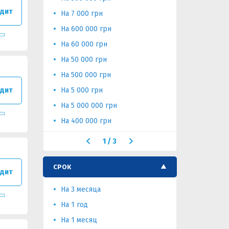
дит
На 7 000 грн
На 25 000 
На 600 000 грн
На 250 00
На 60 000 грн
На 2 000 г
На 50 000 грн
На 200 00
На 500 000 грн
На 150 00
дит
На 5 000 грн
На 10 000
На 5 000 000 грн
На 1 000 г
На 400 000 грн
На 100 гр
1
/
3
СРОК
дит
На 3 месяца
На 4 меся
На 1 год
На 5 лет
На 1 месяц
На 5 меся