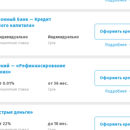
Подробнее
онный банк — Кредит
ого капитала»
Оформить кре
ндивидуально
Индивидуально
роцентная ставка
Срок
Подробнее
жений — «Рефинансирование
воих»
Оформить кре
т 0.01%
от 36 мес.
роцентная ставка
Срок
Подробнее
стрые деньги»
т 22%
до 18 мес.
Оформить кре
роцентная ставка
Срок