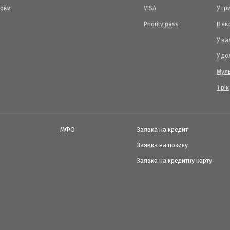
мови
VISA
У гр
Priority pass
В єв
У ва
У до
Мул
1 рік
МФО
Заявка на кредит
Заявка на позику
Заявка на кредитну карту