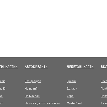
ТНІ КАРТКИ
АВТОКРЕДИТИ
ДЕБЕТОВІ КАРТИ
ВК
вкою
Без довідок
Гривні
Висо
ю КІ
На новий
Долари
Приб
во
На вживані
Євро
Нак
ard
Низька відсоткова ставка
MasterCard
З ка