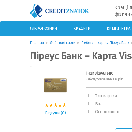
Кращі п
фізични
МІКРОПОЗИКИ
КРЕДИТИ
КРЕДИТНІ КА
Главная
Дебетові карти
Дебетові картки Піреус Банк
Піреус Банк – Карта Vi
індивідуально
Обслуговування в рік
Тип картки
Вік
Особливості
Відгуки (0)