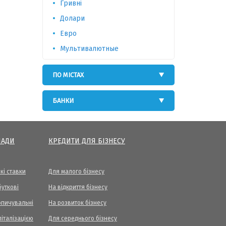
Гривні
Долари
Евро
Мультивалютные
ПО МІСТАХ
БАНКИ
ЛАДИ
КРЕДИТИ ДЛЯ БІЗНЕСУ
кі ставки
Для малого бізнесу
уткові
На відкриття бізнесу
опичувальні
На розвиток бізнесу
піталізацією
Для середнього бізнесу