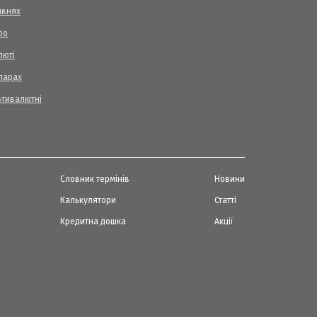
ивнях
ро
люті
ларах
ьтивалютні
Словник термінів
Новини
Калькулятори
Статті
Кредитна дошка
Акції