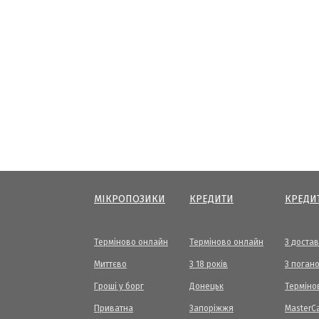
МІКРОПОЗИКИ
КРЕДИТИ
КРЕДИ
Терміново онлайн
Терміново онлайн
З доста
Миттєво
З 18 років
З погано
Гроші у борг
Донецьк
Терміно
Приватна
Запоріжжя
МasterC