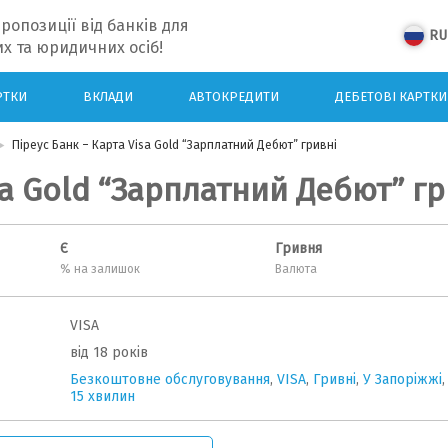
ропозиції від банків для
RU
х та юридичних осіб!
РТКИ
ВКЛАДИ
АВТОКРЕДИТИ
ДЕБЕТОВІ КАРТКИ
Піреус Банк – Карта Visa Gold “Зарплатний Дебют” гривні
sa Gold “Зарплатний Дебют” гр
Є
Гривня
% на залишок
Валюта
VISA
від 18 років
Безкоштовне обслуговування
,
VISA
,
Гривні
,
У Запоріжжі
,
15 хвилин