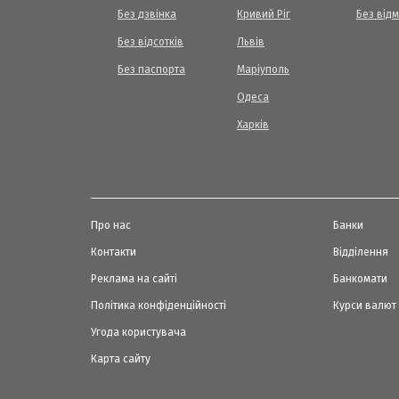
Без дзвінка
Кривий Ріг
Без від
Без відсотків
Львів
Без паспорта
Маріуполь
Одеса
Харків
Про нас
Банки
Контакти
Відділення
Реклама на сайті
Банкомати
Політика конфіденційності
Курси валют
Угода користувача
Карта сайту