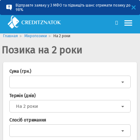
Відправте заявку у 3 МФО та підвищіть шанс отримати позику до
RU
UA
98%
Главная
Мікропозики
На 2 роки
Позика на 2 роки
Сума (грн.)
Термін (днів)
На 2 роки
Спосіб отримання