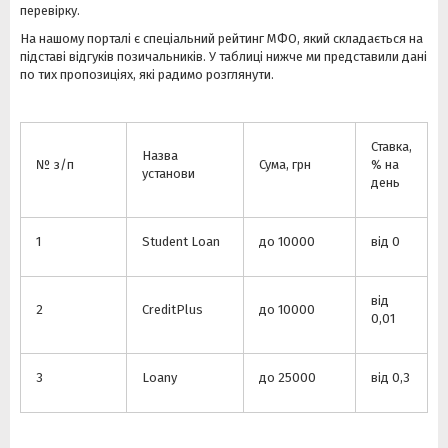
перевірку.
На нашому порталі є спеціальний рейтинг МФО, який складається на
підставі відгуків позичальників. У таблиці нижче ми представили дані
по тих пропозиціях, які радимо розглянути.
Ставка,
Назва
№ з/п
Сума, грн
% на
установи
день
1
Student Loan
до 10000
від 0
від
2
CreditPlus
до 10000
0,01
3
Loany
до 25000
від 0,3