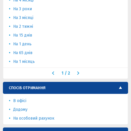
На 4 місяці
На 3 роки
На 3 місяці
На 2 тижні
На 15 днів
На 1 день
На 65 днів
На 1 місяць
1
/
2
СПОСІБ ОТРИМАННЯ
В офісі
Додому
На особовий рахунок