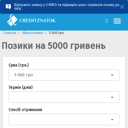
Відправте заявку у 3 МФО та підвищіть шанс отримати позику до
RU
UA
98%
Главная
Мікропозики
5 000 грн
Позики на 5000 гривень
Сума (грн.)
5 000 грн
Термін (днів)
Спосіб отримання