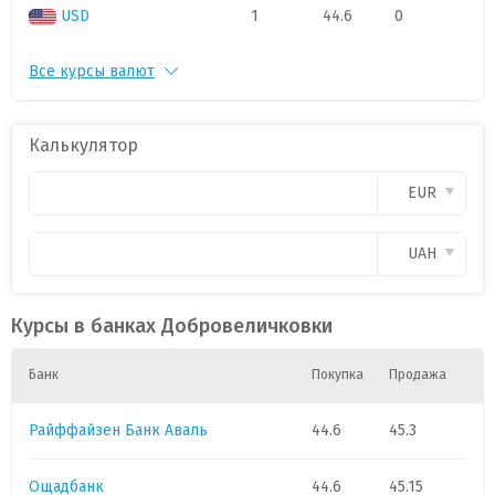
USD
1
44.6
0
Все курсы валют
PLN
1
11.3000
0
CAD
1
.
0
Калькулятор
CHF
1
53.0000
0
EUR
CZK
1
.
0
UAH
GBP
1
57.
0
Курсы в банках Добровеличковки
HUF
1
.
0
Банк
Покупка
Продажа
Райффайзен Банк Аваль
44.6
45.3
Ощадбанк
44.6
45.15