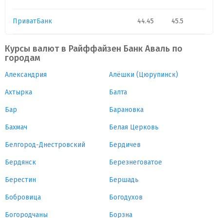
ПриватБанк
44.45
45.5
Курсы валют в Райффайзен Банк Аваль по
городам
Александрия
Алёшки (Цюрупинск)
Ахтырка
Балта
Бар
Барановка
Бахмач
Белая Церковь
Белгород-Днестровский
Бердичев
Бердянск
Березнеговатое
Берестин
Бершадь
Бобровица
Богодухов
Богородчаны
Борзна