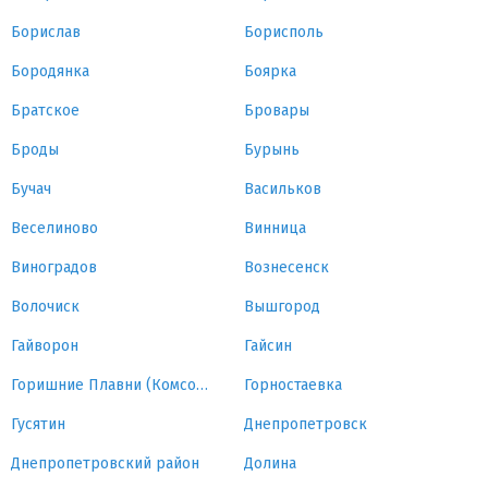
Борислав
Борисполь
Бородянка
Боярка
Братское
Бровары
Броды
Бурынь
Бучач
Васильков
Веселиново
Винница
Виноградов
Вознесенск
Волочиск
Вышгород
Гайворон
Гайсин
Горишние Плавни (Комсомольск)
Горностаевка
Гусятин
Днепропетровск
Днепропетровский район
Долина