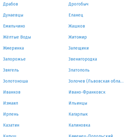
Драбов
Дрогобыч
Дунаевцы
Еланец
Емильчино
Жашков
Жёлтые Воды
Житомир
Жмеринка
Залещики
Запорожье
Звенигородка
Звягель
Златополь
Золотоноша
Золочев (Львовская область)
Иванков
Ивано-Франковск
Измаил
Ильинцы
Ирпень
Кагарлык
Казатин
Калиновка
Калуш
Каменец-Подольский