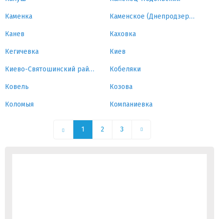
Каменка
Каменское (Днепродзержинск)
Канев
Каховка
Кегичевка
Киев
Киево-Святошинский район
Кобеляки
Ковель
Козова
Коломыя
Компаниевка
1
2
3