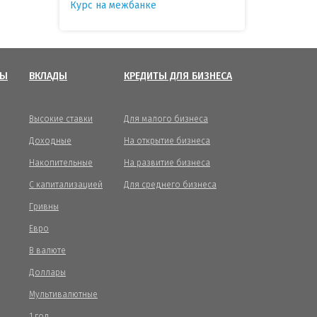
Курс на межбанке
ТЫ
ВКЛАДЫ
КРЕДИТЫ ДЛЯ БИЗНЕСА
Высокие ставки
Для малого бизнеса
Доходные
На открытие бизнеса
Накопительные
На развитие бизнеса
С капитализацией
Для среднего бизнеса
Гривны
Евро
В валюте
Доллары
Мультивалютные
1 год