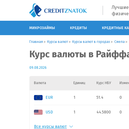
Лучшие
физиче
МИКРОЗАЙМЫ
КРЕДИТЫ
КРЕДИТНЫЕ К
Главная
Курсы валют
Курсы валют в городах
Смела
Курс валюты в Райффа
09.08.2026
Валюта
Единиц
Курс НБУ
Изме
EUR
1
51.4
0
USD
1
44.5800
0
Все курсы валют
PLN
1
11.3
0