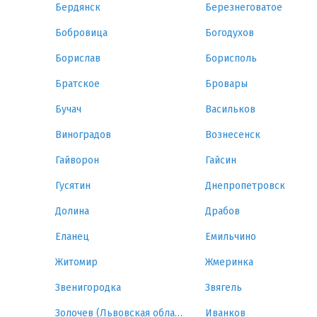
Бердянск
Березнеговатое
Бобровица
Богодухов
Борислав
Борисполь
Братское
Бровары
Бучач
Васильков
Виноградов
Вознесенск
Гайворон
Гайсин
Гусятин
Днепропетровск
Долина
Драбов
Еланец
Емильчино
Житомир
Жмеринка
Звенигородка
Звягель
Золочев (Львовская область)
Иванков