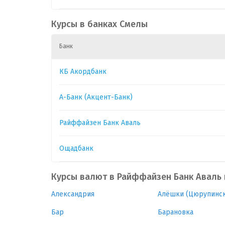
CAD
1
.
0
Курсы в банках Смелы
Банк
CHF
1
52.6
0
КБ Акордбанк
CZK
1
.
0
А-Банк (Акцент-Банк)
GBP
1
58.
0
Райффайзен Банк Аваль
HUF
1
.
0
Ощадбанк
Курсы валют в Райффайзен Банк Аваль
Александрия
Алёшки (Цюрупинск
Бар
Барановка