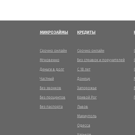
МИКРОЗАЙМЫ
КРЕДИТЫ
Срочно онлайн
Срочно онлайн
Мгновенно
Без справок и поручителей
Деньги в долг
С 18 лет
Частный
Донецк
Без звонков
Запорожье
Без процентов
Кривой Рог
Без паспорта
Львов
Мариуполь
Одесса
Харьков