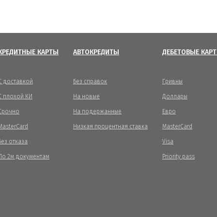
КРЕДИТНЫЕ КАРТЫ
АВТОКРЕДИТЫ
ДЕБЕТОВЫЕ КАР
С доставкой
Без справок
Гривны
С плохой КИ
На новые
Доллары
Срочно
На подержанные
Евро
MasterCard
Низкая процентная ставка
MasterCard
Без отказа
Visa
По 2м документам
Priority pass