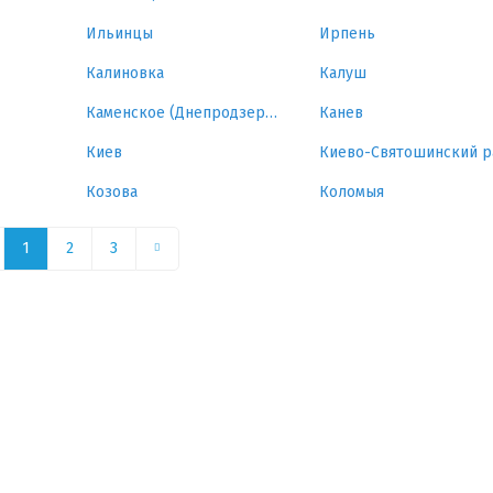
Ильинцы
Ирпень
Калиновка
Калуш
Каменское (Днепродзержинск)
Канев
Киев
Козова
Коломыя
1
2
3