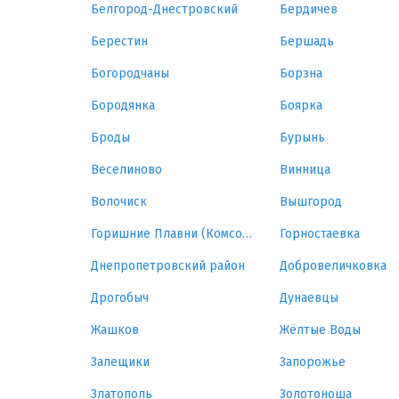
Белгород-Днестровский
Бердичев
Берестин
Бершадь
Богородчаны
Борзна
Бородянка
Боярка
Броды
Бурынь
Веселиново
Винница
Волочиск
Вышгород
Горишние Плавни (Комсомольск)
Горностаевка
Днепропетровский район
Добровеличковка
Дрогобыч
Дунаевцы
Жашков
Жёлтые Воды
Залещики
Запорожье
Златополь
Золотоноша