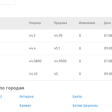
Покупка
Продажа
Изменения
Дата
44.5
44.95
0
07.0
44.4
45.1
0
09.0
44.5800
44.9500
0
07.0
44.45
45.
0
09.0
 по городам
)
Ахтырка
Балта
Бахмач
Белая Церковь