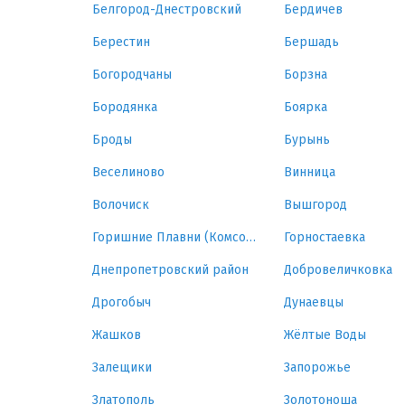
Белгород-Днестровский
Бердичев
Берестин
Бершадь
Богородчаны
Борзна
Бородянка
Боярка
Броды
Бурынь
Веселиново
Винница
Волочиск
Вышгород
Горишние Плавни (Комсомольск)
Горностаевка
Днепропетровский район
Добровеличковка
Дрогобыч
Дунаевцы
Жашков
Жёлтые Воды
Залещики
Запорожье
Златополь
Золотоноша