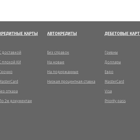
КРЕДИТНЫЕ КАРТЫ
АВТОКРЕДИТЫ
ДЕБЕТОВЫЕ КАР
С доставкой
Без справок
Гривны
С плохой КИ
На новые
Доллары
Срочно
На подержанные
Евро
MasterCard
Низкая процентная ставка
MasterCard
Без отказа
Visa
По 2м документам
Priority pass