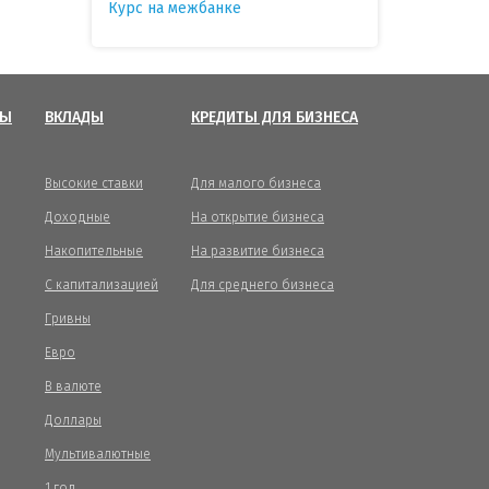
Курс на межбанке
ТЫ
ВКЛАДЫ
КРЕДИТЫ ДЛЯ БИЗНЕСА
Высокие ставки
Для малого бизнеса
Доходные
На открытие бизнеса
Накопительные
На развитие бизнеса
С капитализацией
Для среднего бизнеса
Гривны
Евро
В валюте
Доллары
Мультивалютные
1 год