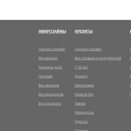
МИКРОЗАЙМЫ
КРЕДИТЫ
Срочно онлайн
Срочно онлайн
Мгновенно
Без справок и поручителей
Деньги в долг
С 18 лет
Частный
Донецк
Без звонков
Запорожье
Без процентов
Кривой Рог
Без паспорта
Львов
Мариуполь
Одесса
Харьков