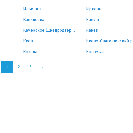
Ильинцы
Ирпень
Калиновка
Калуш
Каменское (Днепродзержинск)
Канев
Киев
Козова
Коломыя
1
2
3