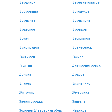
Бердянск
Березнеговатое
Бобровица
Богодухов
Борислав
Борисполь
Братское
Бровары
Бучач
Васильков
Виноградов
Вознесенск
Гайворон
Гайсин
Гусятин
Днепропетровск
Долина
Драбов
Еланец
Емильчино
Житомир
Жмеринка
Звенигородка
Звягель
Золочев (Львовская область)
Иванков