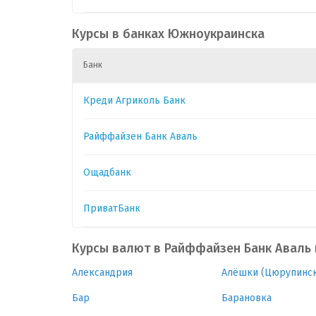
CAD
1
.
0
Курсы в банках Южноукраинска
Банк
CHF
1
52.6
0
Креди Агриколь Банк
CZK
1
.
0
Райффайзен Банк Аваль
GBP
1
58.0000
0
Ощадбанк
HUF
1
.
0
ПриватБанк
Курсы валют в Райффайзен Банк Аваль
Александрия
Алёшки (Цюрупинск
Бар
Барановка