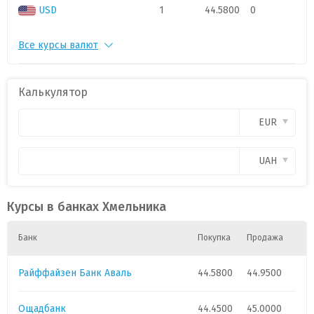
USD
1
44.5800
0
Все курсы валют
PLN
1
11.3
0
CAD
1
.
0
Калькулятор
CHF
1
52.6
0
EUR
CZK
1
.
0
UAH
GBP
1
58.
0
Курсы в банках Хмельника
HUF
1
.
0
Банк
Покупка
Продажа
Райффайзен Банк Аваль
44.5800
44.9500
Ощадбанк
44.4500
45.0000