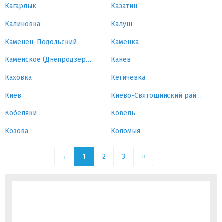
Кагарлык
Казатин
Калиновка
Калуш
Каменец-Подольский
Каменка
Каменское (Днепродзержинск)
Канев
Каховка
Кегичевка
Киев
Киево-Святошинский район
Кобеляки
Ковель
Козова
Коломыя
1
2
3