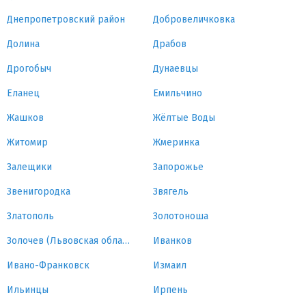
Днепропетровский район
Добровеличковка
Долина
Драбов
Дрогобыч
Дунаевцы
Еланец
Емильчино
Жашков
Жёлтые Воды
Житомир
Жмеринка
Залещики
Запорожье
Звенигородка
Звягель
Златополь
Золотоноша
Золочев (Львовская область)
Иванков
Ивано-Франковск
Измаил
Ильинцы
Ирпень