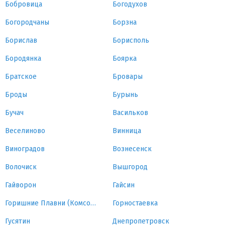
Бобровица
Богодухов
Богородчаны
Борзна
Борислав
Борисполь
Бородянка
Боярка
Братское
Бровары
Броды
Бурынь
Бучач
Васильков
Веселиново
Винница
Виноградов
Вознесенск
Волочиск
Вышгород
Гайворон
Гайсин
Горишние Плавни (Комсомольск)
Горностаевка
Гусятин
Днепропетровск