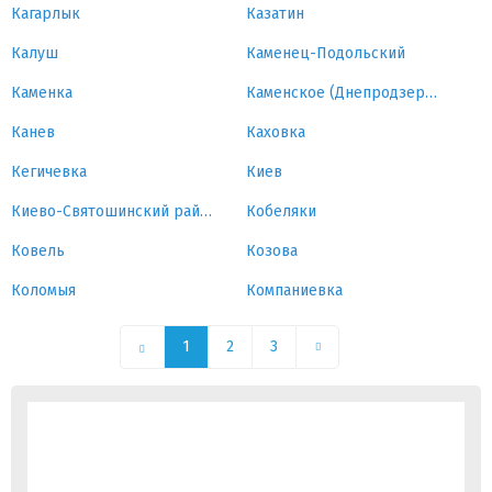
Кагарлык
Казатин
Калуш
Каменец-Подольский
Каменка
Каменское (Днепродзержинск)
Канев
Каховка
Кегичевка
Киев
Киево-Святошинский район
Кобеляки
Ковель
Козова
Коломыя
Компаниевка
1
2
3