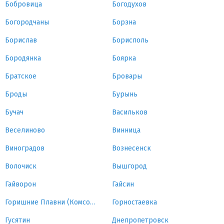
Бобровица
Богодухов
Богородчаны
Борзна
Борислав
Борисполь
Бородянка
Боярка
Братское
Бровары
Броды
Бурынь
Бучач
Васильков
Веселиново
Винница
Виноградов
Вознесенск
Волочиск
Вышгород
Гайворон
Гайсин
Горишние Плавни (Комсомольск)
Горностаевка
Гусятин
Днепропетровск