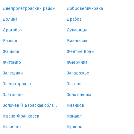
Днепропетровский район
Добровеличковка
Долина
Драбов
Дрогобыч
Дунаевцы
Еланец
Емильчино
Жашков
Жёлтые Воды
Житомир
Жмеринка
Залещики
Запорожье
Звенигородка
Звягель
Златополь
Золотоноша
Золочев (Львовская область)
Иванков
Ивано-Франковск
Измаил
Ильинцы
Ирпень