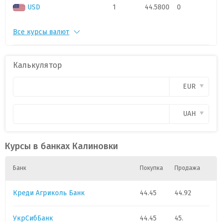
USD
1
44.5800
0
Все курсы валют
PLN
1
11.3
0
CAD
1
.
0
Калькулятор
CHF
1
52.6
0
EUR
CZK
1
.
0
UAH
GBP
1
58.
0
Курсы в банках Калиновки
HUF
1
.
0
Банк
Покупка
Продажа
Креди Агриколь Банк
44.45
44.92
УкрСибБанк
44.45
45.