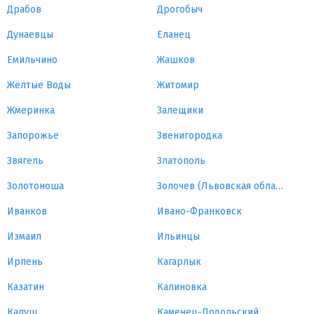
Драбов
Дрогобыч
Дунаевцы
Еланец
Емильчино
Жашков
Жёлтые Воды
Житомир
Жмеринка
Залещики
Запорожье
Звенигородка
Звягель
Златополь
Золотоноша
Золочев (Львовская область)
Иванков
Ивано-Франковск
Измаил
Ильинцы
Ирпень
Кагарлык
Казатин
Калиновка
Калуш
Каменец-Подольский