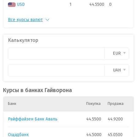
USD
1
44.5500
0
Все курсы валют
PLN
1
11.3
0
CAD
1
.
0
Калькулятор
CHF
1
52.6
0
EUR
CZK
1
.
0
UAH
GBP
1
58.0000
0
Курсы в банках Гайворона
HUF
1
.
0
Банк
Покупка
Продажа
Райффайзен Банк Аваль
44.5500
44.9200
Ощадбанк
44.5000
45.0500