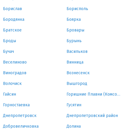
Борислав
Борисполь
Бородянка
Боярка
Братское
Бровары
Броды
Бурынь
Бучач
Васильков
Веселиново
Винница
Виноградов
Вознесенск
Волочиск
Вышгород
Гайсин
Горишние Плавни (Комсомольск)
Горностаевка
Гусятин
Днепропетровск
Днепропетровский район
Добровеличковка
Долина