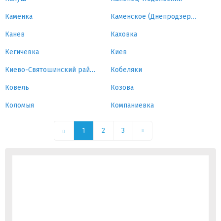
Каменка
Каменское (Днепродзержинск)
Канев
Каховка
Кегичевка
Киев
Киево-Святошинский район
Кобеляки
Ковель
Козова
Коломыя
Компаниевка
1
2
3