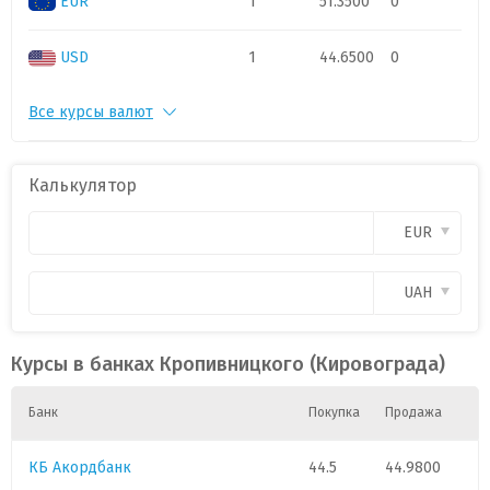
EUR
1
51.3500
0
USD
1
44.6500
0
Все курсы валют
PLN
1
11.3
0
CAD
1
.
0
Калькулятор
CHF
1
52.6
0
EUR
CZK
1
.
0
UAH
GBP
1
58.
0
Курсы в банках Кропивницкого (Кировограда)
HUF
1
.
0
Банк
Покупка
Продажа
КБ Акордбанк
44.5
44.9800