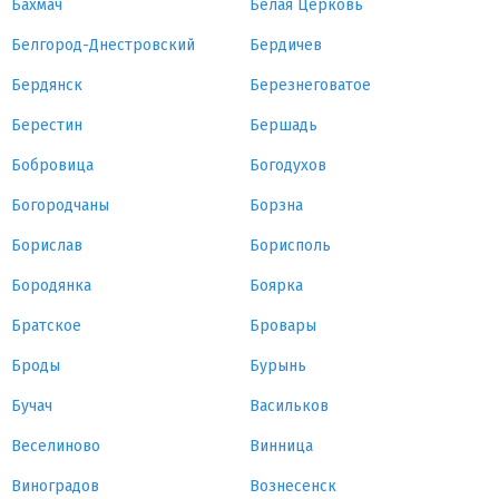
Бахмач
Белая Церковь
Белгород-Днестровский
Бердичев
Бердянск
Березнеговатое
Берестин
Бершадь
Бобровица
Богодухов
Богородчаны
Борзна
Борислав
Борисполь
Бородянка
Боярка
Братское
Бровары
Броды
Бурынь
Бучач
Васильков
Веселиново
Винница
Виноградов
Вознесенск