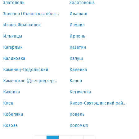
Златополь
Золотоноша
Золочев (Львовская область)
Иванков
Ивано-Франковск
Измаил
Ильинцы
Ирпень
Кагарлык
Казатин
Калиновка
Калуш
Каменец-Подольский
Каменка
Каменское (Днепродзержинск)
Канев
Каховка
Кегичевка
Киев
Киево-Святошинский район
Кобеляки
Ковель
Козова
Коломыя