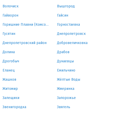
Волочиск
Вышгород
Гайворон
Гайсин
Горишние Плавни (Комсомольск)
Горностаевка
Гусятин
Днепропетровск
Днепропетровский район
Добровеличковка
Долина
Драбов
Дрогобыч
Дунаевцы
Еланец
Емильчино
Жашков
Жёлтые Воды
Житомир
Жмеринка
Залещики
Запорожье
Звенигородка
Звягель