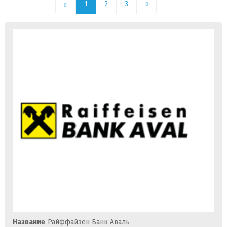
1
2
3
Название
Райффайзен Банк Аваль