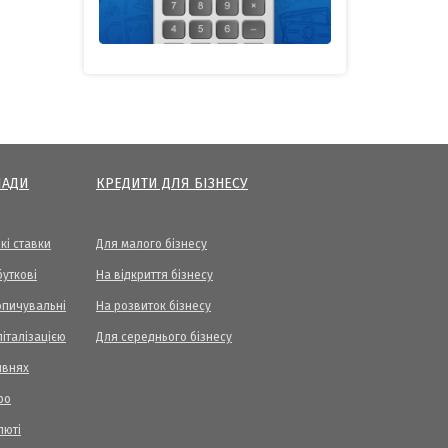
ЛАДИ
КРЕДИТИ ДЛЯ БІЗНЕСУ
кі ставки
Для малого бізнесу
уткові
На відкриття бізнесу
опичувальні
На розвиток бізнесу
піталізацією
Для середнього бізнесу
ивнях
ро
люті