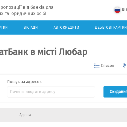
ропозиції від банків для
RU
х та юридичних осіб!
РТКИ
ВКЛАДИ
АВТОКРЕДИТИ
ДЕБЕТОВІ КАРТКИ
тБанк в місті Любар
Список
Пошук за адресою
Скиданн
Адреса