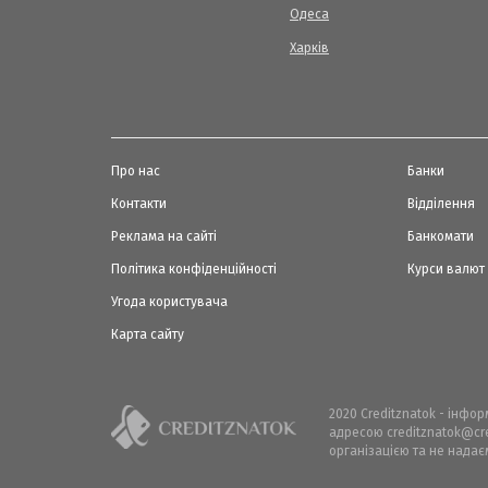
Одеса
Харків
Про нас
Банки
Контакти
Відділення
Реклама на сайті
Банкомати
Політика конфіденційності
Курси валют
Угода користувача
Карта сайту
2020 Creditznatok - інфо
адресою creditznatok@cre
організацією та не надає