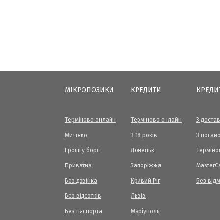
МІКРОПОЗИКИ
КРЕДИТИ
КРЕДИ
Терміново онлайн
Терміново онлайн
З доста
Миттєво
З 18 років
З погано
Гроші у борг
Донецьк
Терміно
Приватна
Запоріжжя
МasterC
Без дзвінка
Кривий Ріг
Без від
Без відсотків
Львів
Без паспорта
Маріуполь