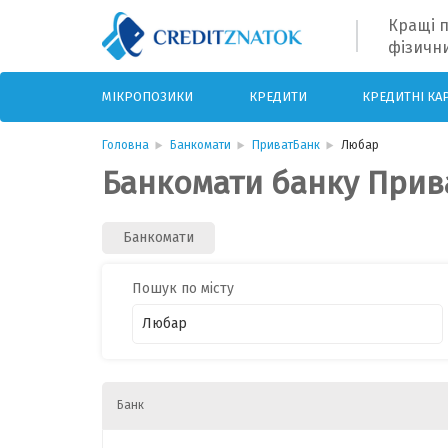
Кращі п
фізични
МІКРОПОЗИКИ
КРЕДИТИ
КРЕДИТНІ КА
Головна
Банкомати
ПриватБанк
Любар
Банкомати банку Прива
Банкомати
Пошук по місту
Банк