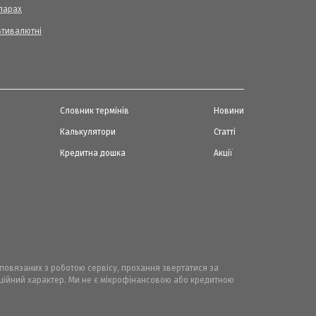
ларах
ьтивалютні
Словник термінів
Новини
Калькулятори
Статті
Кредитна дошка
Акції
, повязаних з роботою сервісу, прохання звертатися за
маційний характер. Ми не є мікрофінансовою або кредитною