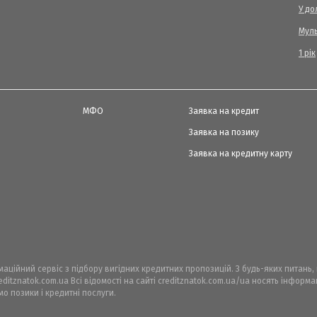
У до
Мул
1 рік
МФО
Заявка на кредит
Заявка на позику
Заявка на кредитну карту
рмаційний сервіс з підбору вигідних кредитних пропозицій. З будь-яких питань
ditznatok.com.ua Всі відомості на сайті creditznatok.com.ua/ua носять інфор
мо позики і кредитні послуги.