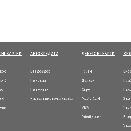
ТНІ КАРТКИ
АВТОКРЕДИТИ
ДЕБЕТОВІ КАРТИ
ВК
вкою
Без довідок
Гривні
Висо
ю КІ
На новий
Долари
Приб
во
На вживані
Євро
Нак
ard
Низька відсоткова ставка
MasterCard
З ка
мови
VISA
У гр
Priority pass
В єв
У ва