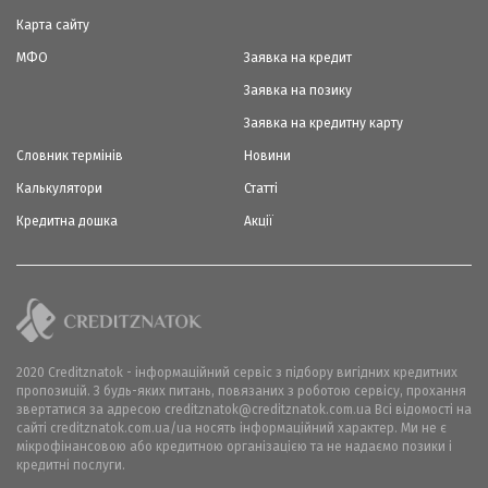
Карта сайту
МФО
Заявка на кредит
Заявка на позику
Заявка на кредитну карту
Словник термінів
Новини
Калькулятори
Статті
Кредитна дошка
Акції
2020 Creditznatok - інформаційний сервіс з підбору вигідних кредитних
пропозицій. З будь-яких питань, повязаних з роботою сервісу, прохання
звертатися за адресою creditznatok@creditznatok.com.ua Всі відомості на
сайті creditznatok.com.ua/ua носять інформаційний характер. Ми не є
мікрофінансовою або кредитною організацією та не надаємо позики і
кредитні послуги.