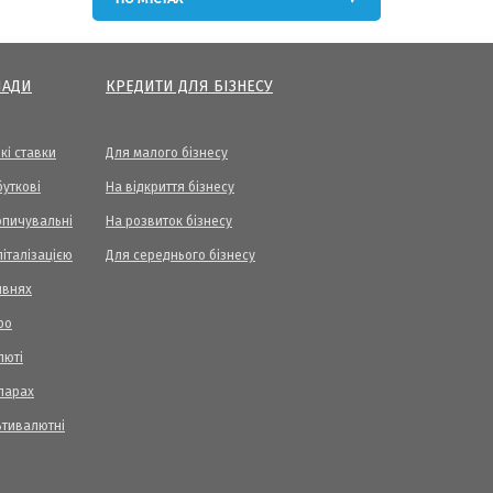
ЛАДИ
КРЕДИТИ ДЛЯ БІЗНЕСУ
кі ставки
Для малого бізнесу
уткові
На відкриття бізнесу
опичувальні
На розвиток бізнесу
піталізацією
Для середнього бізнесу
ивнях
ро
люті
ларах
ьтивалютні