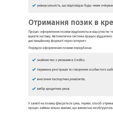
універсальність, що відповідає будь-яким очікув
Отримання позик в кр
Процес оформлення позики відрізняється відсутністю т
шукати заставу. Автоматична система працює віддалено
дистанційному форматі через інтернет.
Порядок оформлення позики передбачає:
знайомство з умовами в Credilo;
первинна реєстрація та створення особистого кабі
внесення паспортних реквізитів;
вибір кредитних умов.
У запиті на позику фіксується сума, термін, спосіб отри
процес займає кілька хвилин, що виключає необґрунтова