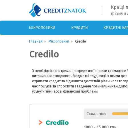
Кращі п
фізични
МІКРОПОЗИКИ
КРЕДИТИ
КРЕДИТНІ КА
Главная
Мікропозики
Credilo
Credilo
З необхідністю отримання кредитної позики громадяни У
витрачання створюють бюджетні труднощі, з якими до
отримати кредит та відновити достатній рівень платосп
час пошуків та спростити завдання позичальникам допома
усунути тимчасові фінансові проблеми.
Схвалення
1000 - 15 000 грн.