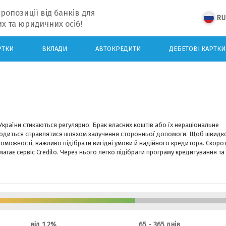
ропозиції від банків для
RU
х та юридичних осіб!
РТКИ
ВКЛАДИ
АВТОКРЕДИТИ
ДЕБЕТОВІ КАРТКИ
країни стикаються регулярно. Брак власних коштів або їх нераціональне
водиться справлятися шляхом залучення сторонньої допомоги. Щоб швидк
роможності, важливо підібрати вигідні умови й надійного кредитора. Скоро
гає сервіс Credilo. Через нього легко підібрати програму кредитування та
від 1.2%
65 - 365 днів