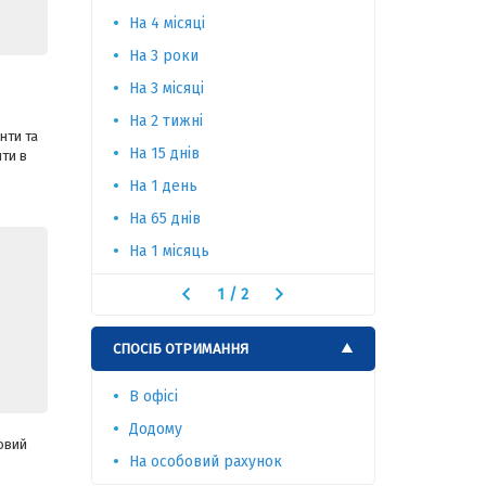
На 4 місяці
На 2 роки
На 3 роки
На 10 міся
На 3 місяці
На 10 днів
На 2 тижні
На 1 тижд
нти та
На 15 днів
На 60 днів
ти в
На 1 день
На 65 днів
На 1 місяць
1
/
2
СПОСІБ ОТРИМАННЯ
В офісі
Додому
ковий
На особовий рахунок