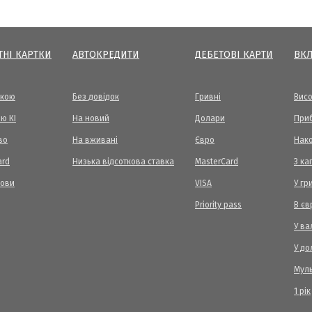
ТНІ КАРТКИ
АВТОКРЕДИТИ
ДЕБЕТОВІ КАРТИ
ВК
вкою
Без довідок
Гривні
Висо
ю КІ
На новий
Долари
Приб
во
На вживані
Євро
Нак
ard
Низька відсоткова ставка
MasterCard
З ка
мови
VISA
У гр
Priority pass
В єв
У ва
У до
Мул
1 рік