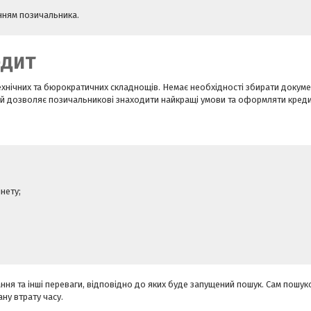
анням позичальника.
едит
ехнічних та бюрократичних складнощів. Немає необхідності збирати докуме
 й дозволяє позичальникові знаходити найкращі умови та оформляти креди
нету;
мання та інші переваги, відповідно до яких буде запущений пошук. Сам пошу
ну втрату часу.