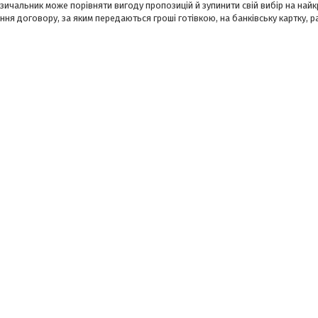
озичальник може порівняти вигоду пропозицій й зупинити свій вибір на най
ння договору, за яким передаються гроші готівкою, на банківську картку, р