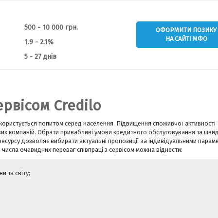
500 - 10 000 грн.
ОФОРМИТИ ПОЗИКУ
НА САЙТІ МФО
1.9 - 2.1%
5 - 27 днів
ервісом Credilo
 користується попитом серед населення. Підвищення споживчої активності
вих компаній. Обрати привабливі умови кредитного обслуговування та шви
ресурсу дозволяє вибирати актуальні пропозиції за індивідуальними парам
 числа очевидних переваг співпраці з сервісом можна віднести:
и та світу;