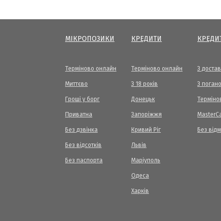
МІКРОПОЗИКИ
КРЕДИТИ
КРЕДИ
Терміново онлайн
Терміново онлайн
З доста
Миттєво
З 18 років
З погано
Гроші у борг
Донецьк
Терміно
Приватна
Запоріжжя
МasterC
Без дзвінка
Кривий Ріг
Без від
Без відсотків
Львів
Без паспорта
Маріуполь
Одеса
Харків