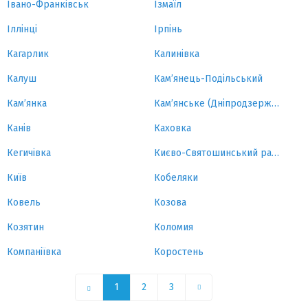
Івано-Франківськ
Ізмаїл
Іллінці
Ірпінь
Кагарлик
Калинівка
Калуш
Кам’янець-Подільський
Кам’янка
Кам’янське (Дніпродзержинськ)
Канів
Каховка
Кегичівка
Києво-Святошинський район
Київ
Кобеляки
Ковель
Козова
Козятин
Коломия
Компаніївка
Коростень
1
2
3