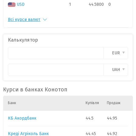
USD
1
44.5800
0
Всі курси валют
PLN
1
11.3
0
CAD
1
.
0
Калькулятор
CHF
1
52.6
0
EUR
CZK
1
.
0
UAH
GBP
1
58.
0
Курси в банках Конотоп
HUF
1
.
0
Банк
Купівля
Продаж
КБ Акордбанк
44.5
44.95
Креді Агріколь Банк
44.45
44.92