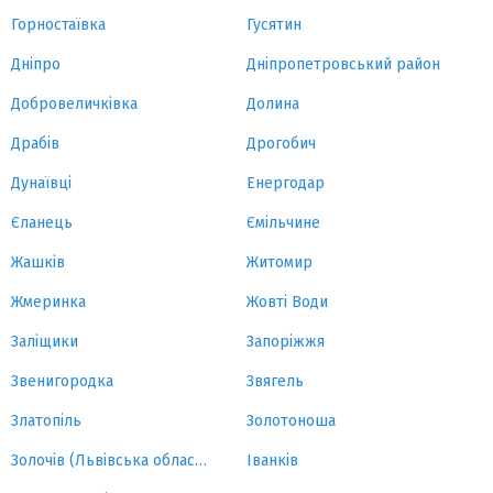
Горностаївка
Гусятин
Дніпро
Дніпропетровський район
Добровеличківка
Долина
Драбів
Дрогобич
Дунаївці
Енергодар
Єланець
Ємільчине
Жашків
Житомир
Жмеринка
Жовті Води
Заліщики
Запоріжжя
Звенигородка
Звягель
Златопіль
Золотоноша
Золочів (Львівська область)
Іванків