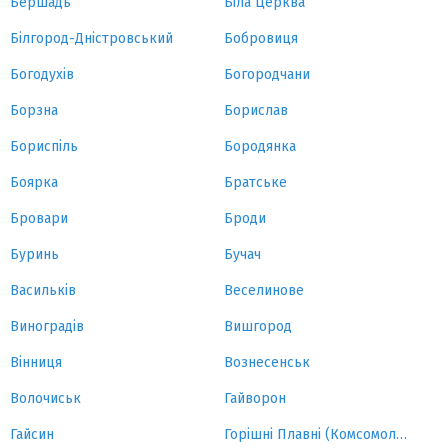
Бершадь
Біла Церква
Білгород-Дністровський
Бобровиця
Богодухів
Богородчани
Борзна
Борислав
Бориспіль
Бородянка
Боярка
Братське
Бровари
Броди
Буринь
Бучач
Васильків
Веселинове
Виноградів
Вишгород
Вінниця
Вознесенськ
Волочиськ
Гайворон
Гайсин
Горішні Плавні (Комсомольськ)