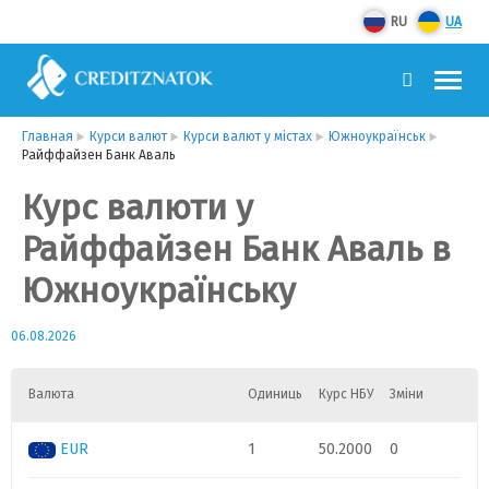
RU
UA
Главная
Курси валют
Курси валют у містах
Южноукраїнськ
Райффайзен Банк Аваль
Курс валюти у
Райффайзен Банк Аваль в
Южноукраїнську
06.08.2026
Валюта
Одиниць
Курс НБУ
Зміни
EUR
1
50.2000
0