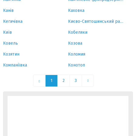
Канів
Каховка
Кегичівка
Києво-Святошинський район
Київ
Кобеляки
Ковель
Козова
Козятин
Коломия
Компаніївка
Конотоп
1
2
3