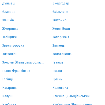
Дунаївці
Енергодар
Єланець
Ємільчине
Жашків
Житомир
Жмеринка
Жовті Води
Заліщики
Запоріжжя
Звенигородка
Звягель
Златопіль
Золотоноша
Золочів (Львівська область)
Іванків
Івано-Франківськ
Ізмаїл
Іллінці
Ірпінь
Кагарлик
Калинівка
Калуш
Кам’янець-Подільський
Кам’янка
Кам’янське (Дніпродзержинськ)