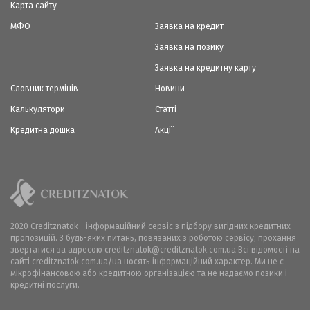
Карта сайту
МФО
Заявка на кредит
Заявка на позику
Заявка на кредитну карту
Словник термінів
Новини
Калькулятори
Статті
Кредитна дошка
Акції
2020 Creditznatok - інформаційний сервіс з підбору вигідних кредитних
пропозицій. З будь-яких питань, повязаних з роботою сервісу, прохання
звертатися за адресою creditznatok@creditznatok.com.ua Всі відомості на
сайті creditznatok.com.ua/ua носять інформаційний характер. Ми не є
мікрофінансовою або кредитною організацією та не надаємо позики і
кредитні послуги.