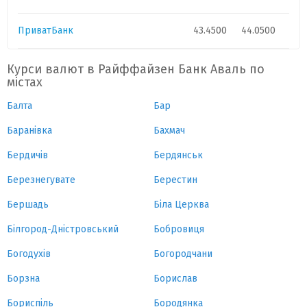
ПриватБанк
43.4500
44.0500
Курси валют в Райффайзен Банк Аваль по
містах
Балта
Бар
Баранівка
Бахмач
Бердичів
Бердянськ
Березнегувате
Берестин
Бершадь
Біла Церква
Білгород-Дністровський
Бобровиця
Богодухів
Богородчани
Борзна
Борислав
Бориспіль
Бородянка