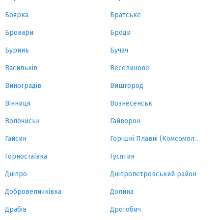
Боярка
Братське
Бровари
Броди
Буринь
Бучач
Васильків
Веселинове
Виноградів
Вишгород
Вінниця
Вознесенськ
Волочиськ
Гайворон
Гайсин
Горішні Плавні (Комсомольськ)
Горностаївка
Гусятин
Дніпро
Дніпропетровський район
Добровеличківка
Долина
Драбів
Дрогобич