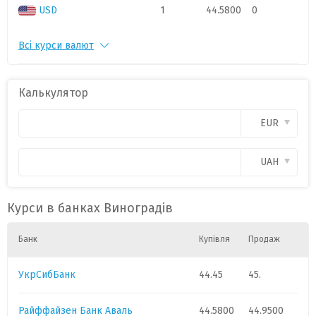
USD
1
44.5800
0
Всі курси валют
PLN
1
11.3
0
CAD
1
.
0
Калькулятор
CHF
1
52.6
0
EUR
CZK
1
.
0
UAH
GBP
1
58.
0
Курси в банках Виноградів
HUF
1
.
0
Банк
Купівля
Продаж
УкрСибБанк
44.45
45.
Райффайзен Банк Аваль
44.5800
44.9500