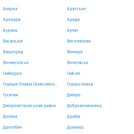
Боярка
Братське
Бровари
Броди
Буринь
Бучач
Васильків
Веселинове
Вишгород
Вінниця
Вознесенськ
Волочиськ
Гайворон
Гайсин
Горішні Плавні (Комсомольськ)
Горностаївка
Гусятин
Дніпро
Дніпропетровський район
Добровеличківка
Долина
Драбів
Дрогобич
Дунаївці