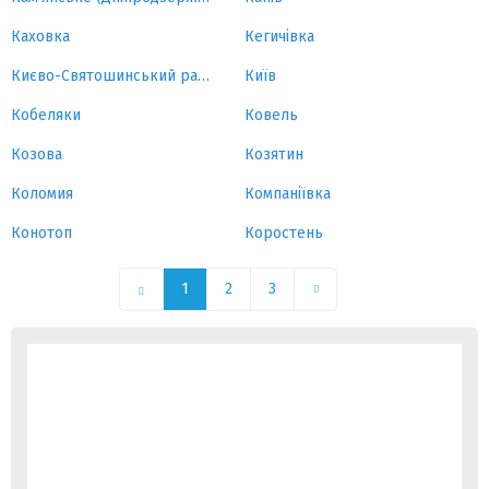
Каховка
Кегичівка
Києво-Святошинський район
Київ
Кобеляки
Ковель
Козова
Козятин
Коломия
Компаніївка
Конотоп
Коростень
1
2
3