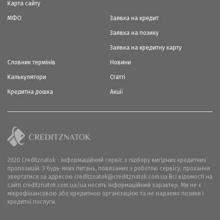
Карта сайту
МФО
Заявка на кредит
Заявка на позику
Заявка на кредитну карту
Словник термінів
Новини
Калькулятори
Статті
Кредитна дошка
Акції
2020 Creditznatok - інформаційний сервіс з підбору вигідних кредитних
пропозицій. З будь-яких питань, повязаних з роботою сервісу, прохання
звертатися за адресою creditznatok@creditznatok.com.ua Всі відомості на
сайті creditznatok.com.ua/ua носять інформаційний характер. Ми не є
мікрофінансовою або кредитною організацією та не надаємо позики і
кредитні послуги.