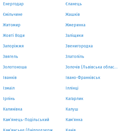
Енергодар
Єланець
Ємільчине
Жашків
Житомир
Жмеринка
Жовті Води
Заліщики
Запоріжжя
Звенигородка
Звягель
Златопіль
Золотоноша
Золочів (Львівська область)
Іванків
Івано-Франківськ
Ізмаїл
Іллінці
Ірпінь
Кагарлик
Калинівка
Калуш
Кам’янець-Подільський
Кам’янка
Кам’янське (Дніпродзержинськ)
Канів