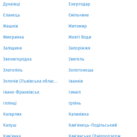
Дунаївці
Енергодар
Єланець
Ємільчине
Жашків
Житомир
Жмеринка
Жовті Води
Заліщики
Запоріжжя
Звенигородка
Звягель
Златопіль
Золотоноша
Золочів (Львівська область)
Іванків
Івано-Франківськ
Ізмаїл
Іллінці
Ірпінь
Кагарлик
Калинівка
Калуш
Кам’янець-Подільський
Кам’янка
Кам’янське (Дніпродзержинськ)