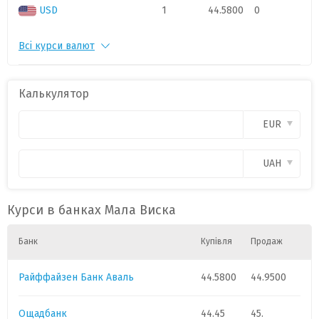
USD
1
44.5800
0
Всі курси валют
PLN
1
11.3
0
CAD
1
.
0
Калькулятор
CHF
1
52.6
0
EUR
CZK
1
.
0
UAH
GBP
1
58.
0
Курси в банках Мала Виска
HUF
1
.
0
Банк
Купівля
Продаж
Райффайзен Банк Аваль
44.5800
44.9500
Ощадбанк
44.45
45.