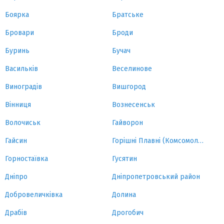
Боярка
Братське
Бровари
Броди
Буринь
Бучач
Васильків
Веселинове
Виноградів
Вишгород
Вінниця
Вознесенськ
Волочиськ
Гайворон
Гайсин
Горішні Плавні (Комсомольськ)
Горностаївка
Гусятин
Дніпро
Дніпропетровський район
Добровеличківка
Долина
Драбів
Дрогобич