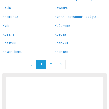
Канів
Каховка
Кегичівка
Києво-Святошинський район
Київ
Кобеляки
Ковель
Козова
Козятин
Коломия
Компаніївка
Конотоп
1
2
3