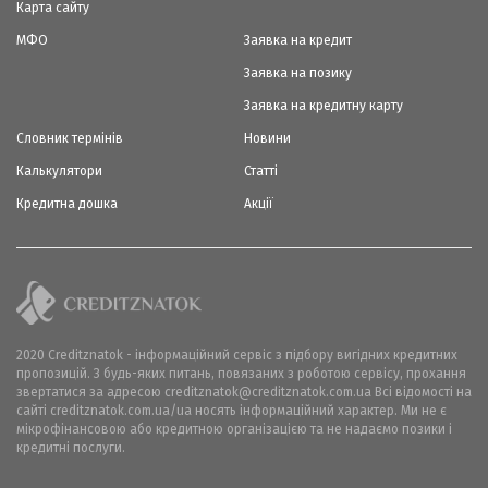
Карта сайту
МФО
Заявка на кредит
Заявка на позику
Заявка на кредитну карту
Словник термінів
Новини
Калькулятори
Статті
Кредитна дошка
Акції
2020 Creditznatok - інформаційний сервіс з підбору вигідних кредитних
пропозицій. З будь-яких питань, повязаних з роботою сервісу, прохання
звертатися за адресою creditznatok@creditznatok.com.ua Всі відомості на
сайті creditznatok.com.ua/ua носять інформаційний характер. Ми не є
мікрофінансовою або кредитною організацією та не надаємо позики і
кредитні послуги.