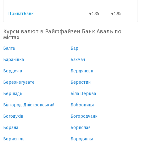
ПриватБанк
44.35
44.95
Курси валют в Райффайзен Банк Аваль по
містах
Балта
Бар
Баранівка
Бахмач
Бердичів
Бердянськ
Березнегувате
Берестин
Бершадь
Біла Церква
Білгород-Дністровський
Бобровиця
Богодухів
Богородчани
Борзна
Борислав
Бориспіль
Бородянка