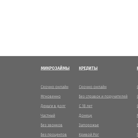
МИКРОЗАЙМЫ
КРЕДИТЫ
Срочно онлайн
Срочно онлайн
Мгновенно
Без справок и поручителей
Деньги в долг
С 18 лет
Частный
Донецк
Без звонков
Запорожье
Без процентов
Кривой Рог