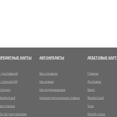
КРЕДИТНЫЕ КАРТЫ
АВТОКРЕДИТЫ
ДЕБЕТОВЫЕ КАР
С доставкой
Без справок
Гривны
С плохой КИ
На новые
Доллары
Срочно
На подержанные
Евро
MasterCard
Низкая процентная ставка
MasterCard
Без отказа
Visa
По 2м документам
Priority pass