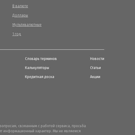
В валюте
Доллары
Мультивалютные
1 год
Словарь терминов
Новости
Калькуляторы
Статьи
Кредитная доска
Акции
вопросам, свзяанным с работой сервиса, просьба
осят информационный характер. Мы не являемся