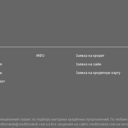
МФО
Заявка на кредит
ия
Заявка на займ
ты
Заявка на кредитную карту
лют
ормационный сервис по подбору выгодных кредитных предложений. По любым 
editznatok@creditznatok.com.ua Все сведения на сайте creditznatok.com.ua н