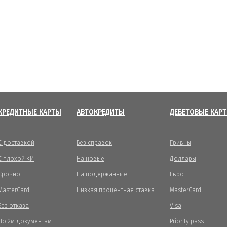
КРЕДИТНЫЕ КАРТЫ
АВТОКРЕДИТЫ
ДЕБЕТОВЫЕ КАР
С доставкой
Без справок
Гривны
С плохой КИ
На новые
Доллары
Срочно
На подержанные
Евро
MasterCard
Низкая процентная ставка
MasterCard
Без отказа
Visa
По 2м документам
Priority pass