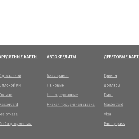
КРЕДИТНЫЕ КАРТЫ
АВТОКРЕДИТЫ
ДЕБЕТОВЫЕ КАР
С доставкой
Без справок
Гривны
С плохой КИ
На новые
Доллары
Срочно
На подержанные
Евро
MasterCard
Низкая процентная ставка
MasterCard
Без отказа
Visa
По 2м документам
Priority pass