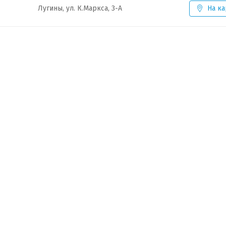
Лугины, ул. К.Маркса, 3-А
На ка