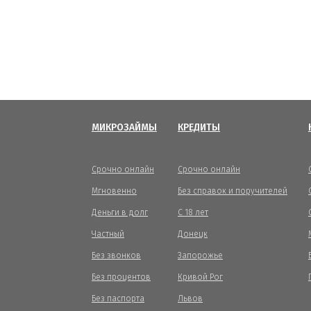
МИКРОЗАЙМЫ
КРЕДИТЫ
Срочно онлайн
Срочно онлайн
Мгновенно
Без справок и поручителей
Деньги в долг
С 18 лет
Частный
Донецк
Без звонков
Запорожье
Без процентов
Кривой Рог
Без паспорта
Львов