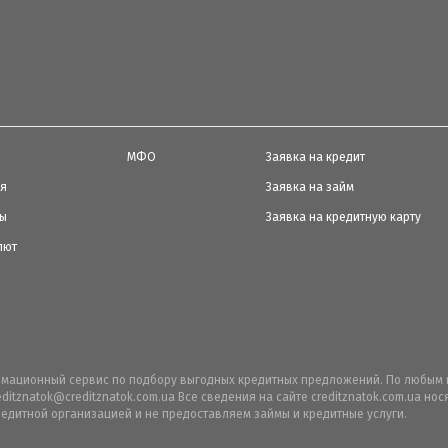
МФО
Заявка на кредит
ия
Заявка на займ
ты
Заявка на кредитную карту
лют
ормационный сервис по подбору выгодных кредитных предложений. По любым 
editznatok@creditznatok.com.ua Все сведения на сайте creditznatok.com.ua н
едитной организацией и не предоставляем займы и кредитные услуги.