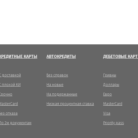
КРЕДИТНЫЕ КАРТЫ
АВТОКРЕДИТЫ
ДЕБЕТОВЫЕ КАР
С доставкой
Без справок
Гривны
С плохой КИ
На новые
Доллары
Срочно
На подержанные
Евро
MasterCard
Низкая процентная ставка
MasterCard
Без отказа
Visa
По 2м документам
Priority pass