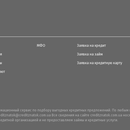
МФО
Заявка на кредит
ия
Заявка на займ
ты
Заявка на кредитную карту
лют
ормационный сервис по подбору выгодных кредитных предложений. По любым 
editznatok@creditznatok.com.ua Все сведения на сайте creditznatok.com.ua н
едитной организацией и не предоставляем займы и кредитные услуги.