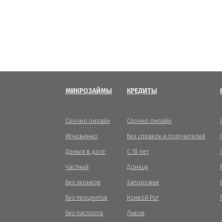
МИКРОЗАЙМЫ
КРЕДИТЫ
Срочно онлайн
Срочно онлайн
Мгновенно
Без справок и поручителей
Деньги в долг
С 18 лет
Частный
Донецк
Без звонков
Запорожье
Без процентов
Кривой Рог
Без паспорта
Львов