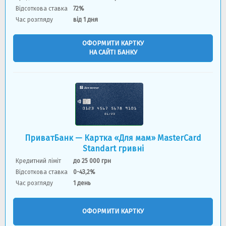
Відсоткова ставка
72%
Час розгляду
від 1 дня
ОФОРМИТИ КАРТКУ
НА САЙТІ БАНКУ
ПриватБанк — Картка «Для мам» MasterCard
Standart гривні
Кредитний ліміт
до 25 000 грн
Відсоткова ставка
0-43,2%
Час розгляду
1 день
ОФОРМИТИ КАРТКУ