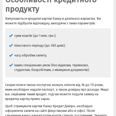
продукту
Випускаються кредитні картки банку в декількох варіантах. Ви
можете підібрати відповідну, виходячи з таких параметрів:
суми коштів (до 1 млн. грн.);
пільгового періоду (до 365 днів);
часу обробки запиту;
інших спеціальних умов (без відмови, терміново,
студентам, безробітним, з мінімумом документів).
Скористатися такою послугою можуть клієнти від 18 до 70 років,
яким необхідно надати паспорт, а також довідку про доходи. Якщо
вас зацікавив такий кредит, тоді ви можете подати заявку на
кредитну картку прямо зараз.
Щоб отримувати картки банку Кредит Дніпро, необхідно
оформляти запити на сайті фінустанови або в офісі. Після
схвалення вашої кандидатури кошти стануть доступними. Зверніть