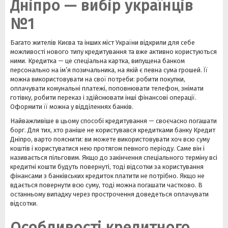
Дніпро — вибір українців
№1
Багато жителів Києва та інших міст України відкрили для себе
можливості нового типу кредитування та вже активно користуються
ними. Кредитка — це спеціальна картка, випущена банком
персонально на ім’я позичальника, на якій є певна сума грошей. Її
можна використовувати на свої потреби: робити покупки,
оплачувати комунальні платежі, поповнювати телефон, знімати
готівку, робити переказ і здійснювати інші фінансові операції.
Оформити її можна у відділеннях банків.
Найважливіше в цьому способі кредитування — своєчасно погашати
борг. Для тих, хто раніше не користувався кредитками банку Кредит
Дніпро, варто пояснити: ви можете використовувати хоч всю суму
коштів і користуватися нею протягом певного періоду. Саме він і
називається пільговим. Якщо до закінчення спеціального терміну всі
кредитні кошти будуть повернуті, тоді відсотки за користування
фінансами з банківських кредиток платити не потрібно. Якщо не
вдається повернути всю суму, тоді можна погашати частково. В
останньому випадку через прострочення доведеться оплачувати
відсотки.
Особливості кредитного