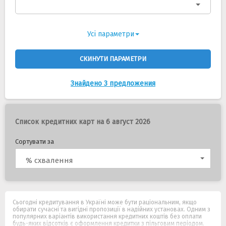
Усі параметри
СКИНУТИ ПАРАМЕТРИ
Знайдено 3 предложения
Список кредитних карт на 6 август 2026
Сортувати за
% схвалення
Сьогодні кредитування в Україні може бути раціональним, якщо
обирати сучасні та вигідні пропозиції в надійних установах. Одним з
популярних варіантів використання кредитних коштів без оплати
будь-яких відсотків є оформлення кредитки з пільговим періодом.