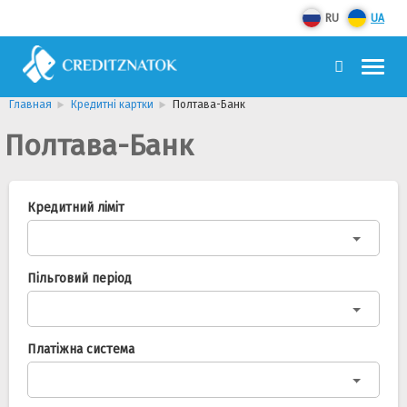
RU
UA
Главная
Кредитні картки
Полтава-Банк
Полтава-Банк
Кредитний ліміт
Пільговий період
Платіжна система