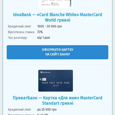
IdeaBank — «Card Blanche White» MasterCard
World гривнi
Кредитний ліміт
1000 - 30 000 грн
Відсоткова ставка
72%
Час розгляду
від 1 дня
ОФОРМИТИ КАРТКУ
НА САЙТІ БАНКУ
ПриватБанк — Картка «Для мам» MasterCard
Standart гривні
Кредитний ліміт
до 25 000 грн