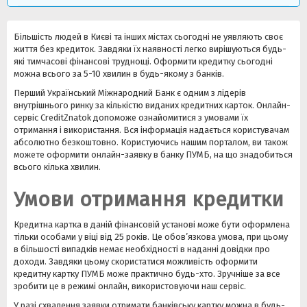
Більшість людей в Києві та інших містах сьогодні не уявляють своє
життя без кредиток. Завдяки їх наявності легко вирішуються будь-
які тимчасові фінансові труднощі. Оформити кредитку сьогодні
можна всього за 5-10 хвилин в будь-якому з банків.
Перший Український Міжнародний Банк є одним з лідерів
внутрішнього ринку за кількістю виданих кредитних карток. Онлайн-
сервіс CreditZnatok допоможе ознайомитися з умовами їх
отримання і використання. Вся інформація надається користувачам
абсолютно безкоштовно. Користуючись нашим порталом, ви також
можете оформити онлайн-заявку в банку ПУМБ, на що знадобиться
всього кілька хвилин.
Умови отримання кредитки
Кредитна картка в даній фінансовій установі може бути оформлена
тільки особами у віці від 25 років. Це обов’язкова умова, при цьому
в більшості випадків немає необхідності в наданні довідки про
доходи. Завдяки цьому скористатися можливість оформити
кредитну картку ПУМБ може практично будь-хто. Зручніше за все
зробити це в режимі онлайн, використовуючи наш сервіс.
У разі схвалення заявки отримати банківську картку можна в будь-