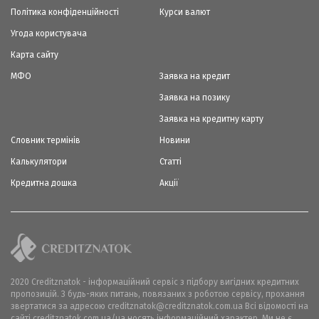
Політика конфіденційності
Курси валют
Угода користувача
Карта сайту
МФО
Заявка на кредит
Заявка на позику
Заявка на кредитну карту
Словник термінів
Новини
Калькулятори
Статті
Кредитна дошка
Акції
2020 Creditznatok - інформаційний сервіс з підбору вигідних кредитних
пропозицій. З будь-яких питань, повязаних з роботою сервісу, прохання
звертатися за адресою creditznatok@creditznatok.com.ua Всі відомості на
сайті creditznatok.com.ua/ua носять інформаційний характер. Ми не є