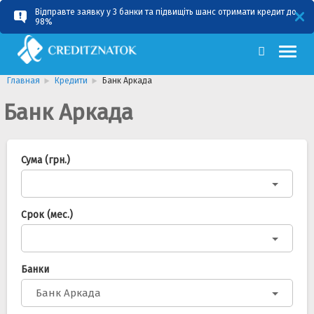
Відправте заявку у 3 банки та підвищіть шанс отримати кредит до
RU
UA
98%
Главная
Кредити
Банк Аркада
Банк Аркада
Сума (грн.)
Срок (мес.)
Банки
Банк Аркада