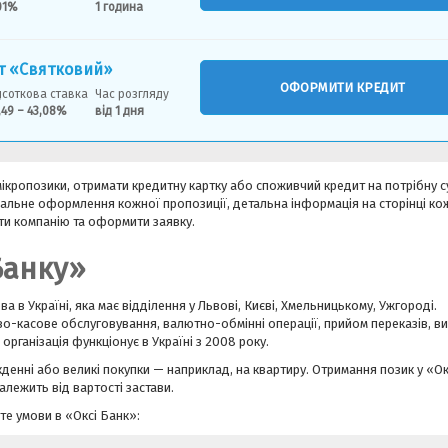
01%
1 година
т «Святковий»
ОФОРМИТИ КРЕДИТ
дсоткова ставка
Час розгляду
,49 – 43,08%
вiд 1 дня
кропозики, отримати кредитну картку або споживчий кредит на потрібну с
ерсальне оформлення кожної пропозиції, детальна інформація на сторінці к
ти компанію та оформити заявку.
Банку»
 в Україні, яка має відділення у Львові, Києві, Хмельницькому, Ужгороді.
-касове обслуговування, валютно-обмінні операції, прийом переказів, ви
організація функціонує в Україні з 2008 року.
денні або великі покупки — наприклад, на квартиру. Отримання позик у «Ок
алежить від вартості застави.
те умови в «Оксі Банк»: