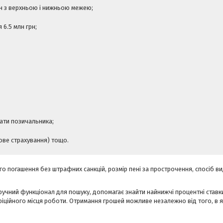
он з верхньою і нижньою межею;
 6.5 млн грн;
ати позичальника;
ове страхування) тощо.
о погашення без штрафних санкцій, розмір пені за прострочення, спосіб ви
учний функціонал для пошуку, допомагає знайти найнижчі процентні ставки
 офіційного місця роботи. Отримання грошей можливе незалежно від того, в 