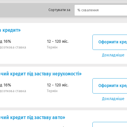
Сортувати за
% схвалення
в кредит»
ід 16%
12 - 120 міс.
Оформити кре
ідсоткова ставка
Термін
Докладніше
ий кредит під заставу нерухомості»
ід 16%
12 - 120 міс.
Оформити кре
ідсоткова ставка
Термін
Докладніше
чий кредит під заставу авто»