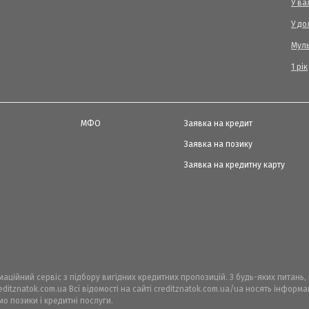
У ва
У до
Мул
1 рік
МФО
Заявка на кредит
Заявка на позику
Заявка на кредитну карту
рмаційний сервіс з підбору вигідних кредитних пропозицій. З будь-яких питань
ditznatok.com.ua Всі відомості на сайті creditznatok.com.ua/ua носять інфор
мо позики і кредитні послуги.