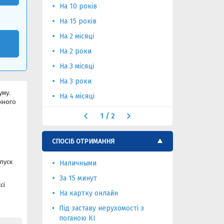
На 10 років
На 6 місяц
На 15 років
На тривал
На 2 місяці
На 2 роки
На 3 місяці
На 3 роки
уму.
На 4 місяці
ожного
1
/
2
СПОСІБ ОТРИМАННЯ
пуск
Наличными
За 15 минут
сі
На картку онлайн
Під заставу нерухомості з
поганою КІ