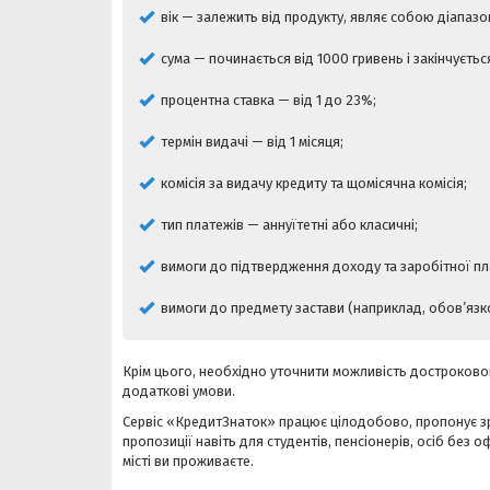
вік — залежить від продукту, являє собою діапаз
сума — починається від 1000 гривень і закінчується
процентна ставка — від 1 до 23%;
термін видачі — від 1 місяця;
комісія за видачу кредиту та щомісячна комісія;
тип платежів — аннуїтетні або класичні;
вимоги до підтвердження доходу та заробітної пл
вимоги до предмету застави (наприклад, обов’язк
Крім цього, необхідно уточнити можливість достроковог
додаткові умови.
Сервіс «КредитЗнаток» працює цілодобово, пропонує зр
пропозиції навіть для студентів, пенсіонерів, осіб без
місті ви проживаєте.