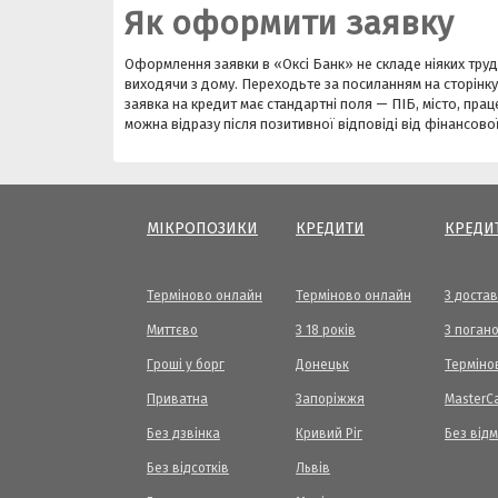
Як оформити заявку
Оформлення заявки в «Оксі Банк» не складе ніяких тру
виходячи з дому. Переходьте за посиланням на сторінку 
заявка на кредит має стандартні поля — ПІБ, місто, пра
можна відразу після позитивної відповіді від фінансової
МІКРОПОЗИКИ
КРЕДИТИ
КРЕДИ
Терміново онлайн
Терміново онлайн
З доста
Миттєво
З 18 років
З погано
Гроші у борг
Донецьк
Терміно
Приватна
Запоріжжя
МasterC
Без дзвінка
Кривий Ріг
Без від
Без відсотків
Львів