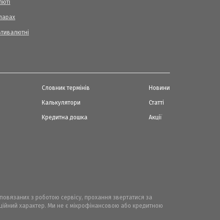
люті
ларах
ьтивалютні
Словник термінів
Новини
Калькулятори
Статті
Кредитна дошка
Акції
, повязаних з роботою сервісу, прохання звертатися за
маційний характер. Ми не є мікрофінансовою або кредитною