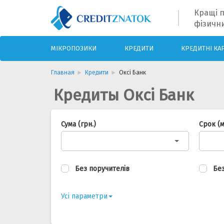
Кращі п
фізични
МІКРОПОЗИКИ
КРЕДИТИ
КРЕДИТНІ КА
Главная
Кредити
Оксі Банк
Кредиты Оксі Банк
Сума (грн.)
Срок (м
Без поручителів
Без
Усі параметри