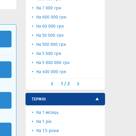
На 7 000 грн
На 25 000 
На 600 000 грн
На 250 00
На 60 000 грн
На 200 00
На 50 000 грн
На 2 000 г
На 500 000 грн
На 150 00
На 5 000 грн
На 100 гр
На 5 000 000 грн
На 100 00
На 400 000 грн
На 10 000
1
/
3
ТЕРМІН
На 1 місяць
На 4 роки
На 1 рік
На 5 місяц
На 1.5 роки
На 5 років