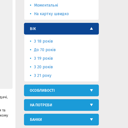
Моментальні
На картку швидко
ВІК
З 18 років
До 70 років
З 19 років
З 20 років
З 21 року
ОСОБЛИВОСТІ
дачі,
НА ПОТРЕБИ
 та
якому
БАНКИ