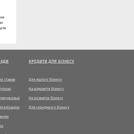
 не
йн
ошти
ЛАДИ
КРЕДИТИ ДЛЯ БІЗНЕСУ
кі ставки
Для малого бізнесу
уткові
На відкриття бізнесу
опичувальні
На розвиток бізнесу
піталізацією
Для середнього бізнесу
ивнях
ро