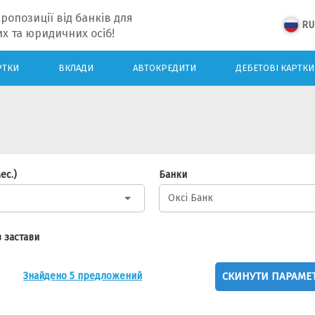
ропозиції від банків для
RU
х та юридичних осіб!
РТКИ
ВКЛАДИ
АВТОКРЕДИТИ
ДЕБЕТОВІ КАРТКИ
ес.)
Банки
Оксі Банк
 застави
СКИНУТИ ПАРАМЕ
Знайдено 5 предложений