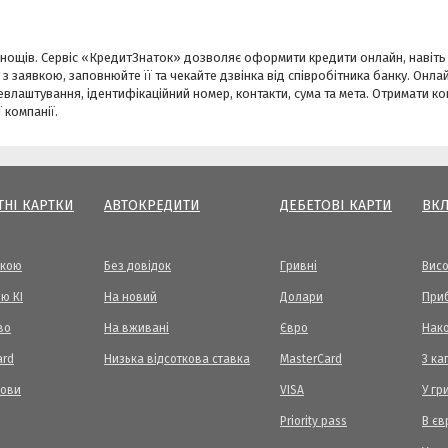
днощів. Сервіс «КредитЗнаток» дозволяє оформити кредити онлайн, навіть
з заявкою, заповнюйте її та чекайте дзвінка від співробітника банку. Онла
цевлаштування, ідентифікаційний номер, контакти, сума та мета. Отримати к
 компанії.
ТНІ КАРТКИ
АВТОКРЕДИТИ
ДЕБЕТОВІ КАРТИ
ВК
вкою
Без довідок
Гривні
Висо
ю КІ
На новий
Долари
Приб
во
На вживані
Євро
Нак
ard
Низька відсоткова ставка
MasterCard
З ка
мови
VISA
У гр
Priority pass
В єв