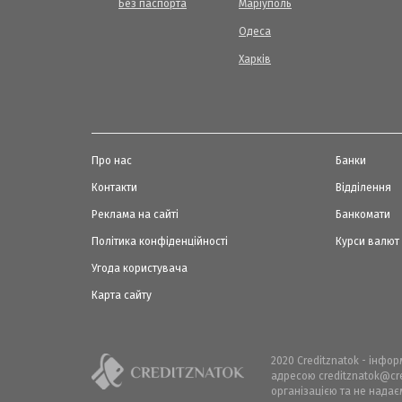
Без паспорта
Маріуполь
Одеса
Харків
Про нас
Банки
Контакти
Відділення
Реклама на сайті
Банкомати
Політика конфіденційності
Курси валют
Угода користувача
Карта сайту
2020 Creditznatok - інфо
адресою creditznatok@cre
організацією та не надає