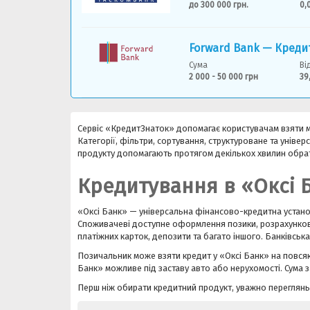
до 300 000 грн.
0,
Forward Bank — Креди
Сума
Ві
2 000 - 50 000 грн
39
Сервіс «КредитЗнаток» допомагає користувачам взяти мі
Категорії, фільтри, сортування, структуроване та унів
продукту допомагають протягом декількох хвилин обра
Кредитування в «Оксі 
«Оксі Банк» — універсальна фінансово-кредитна установа
Споживачеві доступне оформлення позики, розрахунково
платіжних карток, депозити та багато іншого. Банківська 
Позичальник може взяти кредит у «Оксі Банк» на повсяк
Банк» можливе під заставу авто або нерухомості. Сума з
Перш ніж обирати кредитний продукт, уважно переглянь