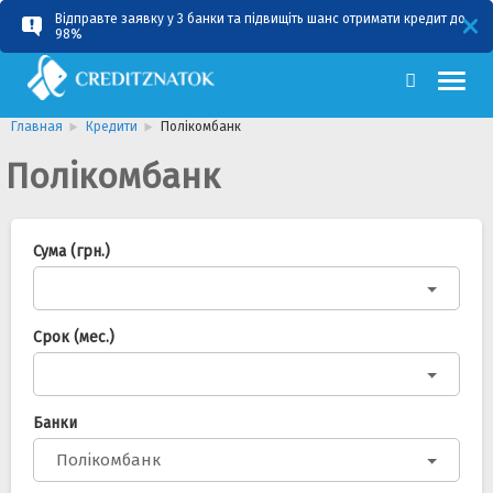
Відправте заявку у 3 банки та підвищіть шанс отримати кредит до
RU
UA
98%
Главная
Кредити
Полікомбанк
Полікомбанк
Сума (грн.)
Срок (мес.)
Банки
Полікомбанк