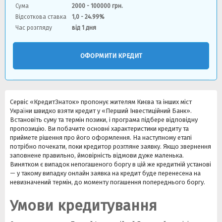
Сума
2000 - 100000 грн.
Відсоткова ставка
1,0 - 24.99%
Час розгляду
від 1 дня
ОФОРМИТИ КРЕДИТ
Сервіс «КредитЗнаток» пропонує жителям Києва та інших міст
України швидко взяти кредит у «Перший Інвестиційний Банк».
Встановіть суму та термін позики, і програма підбере відповідну
пропозицію. Ви побачите основні характеристики кредиту та
приймете рішення про його оформлення. На наступному етапі
потрібно почекати, поки кредитор розгляне заявку. Якщо звернення
заповнене правильно, ймовірність відмови дуже маленька.
Винятком є ​​випадок непогашеного боргу в цій же кредитній установі
— у такому випадку онлайн заявка на кредит буде перенесена на
невизначений термін, до моменту погашення попереднього боргу.
Умови кредитування