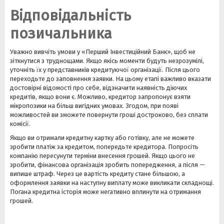
Відповідальність
позичальника
Уважно вивчіть умови у «Перший Інвестиційний Банк», щоб не
зіткнутися з труднощами. Якщо якісь моменти будуть незрозумілі,
уточніть їх у представників кредитуючої організації. Після цього
переходьте до заповнення заявки. На цьому етапі важливо вказати
достовірні відомості про себе, відзначити наявність діючих
кредитів, якщо вони є. Можливо, кредитор запропонує взяти
мікропозики на більш вигідних умовах. Згодом, при появі
можливостей ви зможете повернути гроші достроково, без сплати
комісії.
Якщо ви отримали кредитну картку або готівку, але не можете
зробити платіж за кредитом, попередьте кредитора. Попросіть
компанію пересунути терміни внесення грошей. Якщо цього не
зробити, фінансова організація зробить попередження, а після —
випише штраф. Через це вартість кредиту стане більшою, а
оформлення заявки на наступну виплату може викликати складнощі.
Погана кредитна історія може негативно вплинути на отримання
грошей.