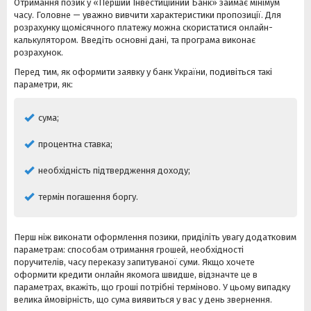
Отримання позик у «Перший Інвестиційний Банк» займає мінімум
часу. Головне — уважно вивчити характеристики пропозиції. Для
розрахунку щомісячного платежу можна скористатися онлайн-
калькулятором. Введіть основні дані, та програма виконає
розрахунок.
Перед тим, як оформити заявку у банк України, подивіться такі
параметри, як:
сума;
процентна ставка;
необхідність підтвердження доходу;
термін погашення боргу.
Перш ніж виконати оформлення позики, приділіть увагу додатковим
параметрам: способам отримання грошей, необхідності
поручителів, часу переказу запитуваної суми. Якщо хочете
оформити кредити онлайн якомога швидше, відзначте це в
параметрах, вкажіть, що гроші потрібні терміново. У цьому випадку
велика ймовірність, що сума виявиться у вас у день звернення.