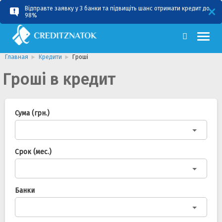
Відправте заявку у 3 банки та підвищіть шанс отримати кредит до
RU
UA
98%
Главная
Кредити
Гроші
Гроші в кредит
Сума (грн.)
Срок (мес.)
Банки