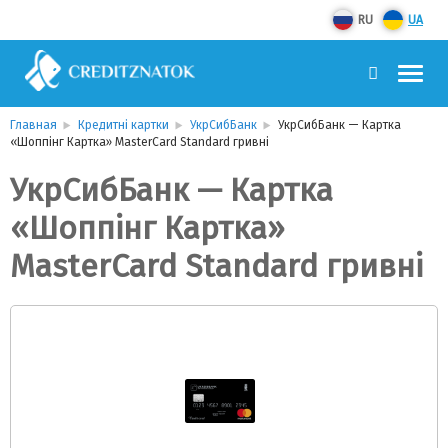
RU
UA
Главная
Кредитні картки
УкрСибБанк
УкрСибБанк — Картка
«Шоппiнг Картка» MasterCard Standard гривнi
УкрСибБанк — Картка
«Шоппiнг Картка»
MasterCard Standard гривнi