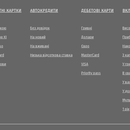
ТНІ КАРТКИ
АВТОКРЕДИТИ
ДЕБЕТОВІ КАРТИ
ВК
вкою
Без довідок
Гривні
Висо
ю КІ
На новий
Долари
Приб
во
На вживані
Євро
Нак
ard
Низька відсоткова ставка
MasterCard
З ка
мови
VISA
У гр
Priority pass
В єв
У ва
У до
Мул
1 рік