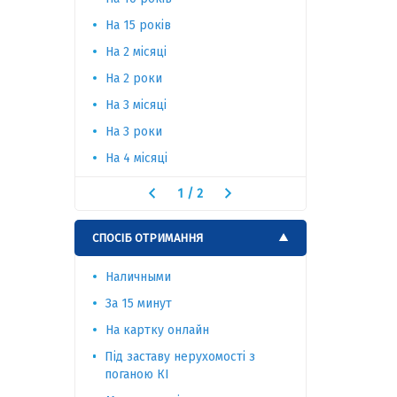
На 15 років
На тривал
На 2 місяці
На 2 роки
На 3 місяці
На 3 роки
На 4 місяці
1
/
2
СПОСІБ ОТРИМАННЯ
Наличными
За 15 минут
На картку онлайн
Під заставу нерухомості з
поганою КІ