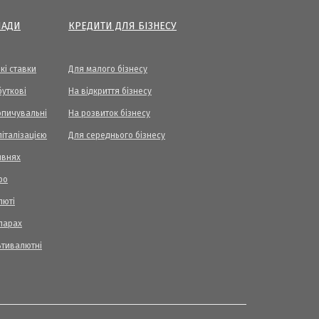
ЛАДИ
КРЕДИТИ ДЛЯ БІЗНЕСУ
кі ставки
Для малого бізнесу
уткові
На відкриття бізнесу
опичувальні
На розвиток бізнесу
піталізацією
Для середнього бізнесу
ивнях
ро
люті
ларах
ьтивалютні