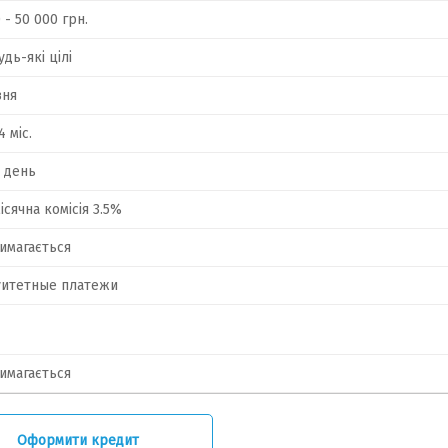
 - 50 000 грн.
удь-які цілі
вня
4 міс.
1 день
сячна комісія 3.5%
имагається
уитетные платежи
имагається
Оформити кредит