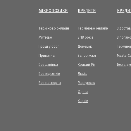
МІКРОПОЗИКИ
КРЕДИТИ
КРЕДИ
Терміново онлайн
Терміново онлайн
З доста
Миттєво
З 18 років
З погано
Гроші у борг
Донецьк
Терміно
Приватна
Запоріжжя
МasterC
Без дзвінка
Кривий Ріг
Без від
Без відсотків
Львів
Без паспорта
Маріуполь
Одеса
Харків