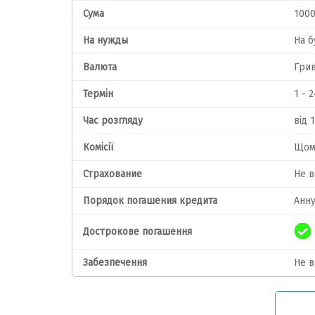
Сума
1000
На нужды
На б
Валюта
Гри
Термін
1 - 2
Час розгляду
від 
Комісії
Щомі
Страхование
Не в
Порядок погашения кредита
Анн
Дострокове погашення
Забезпечення
Не в