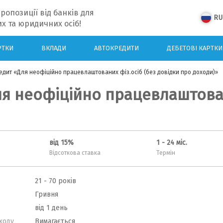
ропозиції від банків для
RU
х та юридичних осіб!
РТКИ
ВКЛАДИ
АВТОКРЕДИТИ
ДЕБЕТОВІ КАРТКИ
едит «Для неофіційно працевлаштованих фіз.осіб (без довідки про доходи)»
я неофіційно працевлаштован
від 15%
1 - 24 міс.
Відсоткова ставка
Термін
21 - 70 років
Гривня
від 1 день
ходу
Вимагається