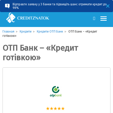
Відправте заявку у 3 банки та підвищіть шанс отримати кредит до
RU
UA
98%
Главная
Кредити
Кредити ОТП Банк
ОТП Банк – «Кредит
готівкою»
ОТП Банк – «Кредит
готівкою»