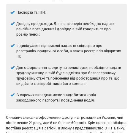
Паспорта та ІПН;
Довідку про доходи. Для пенсіонерів необхідно надати
пенсійне посвідчення і довідку, в якій говориться про
розмір пенсії;
Індивідуальні підприємці надають свідоцтво про
реєстрацію юридичної особи, а також реєстр всіх відкритих
ІП;
Для оформлення кредиту на великі суми, необхідно надати
трудову книжку, в якій буде відмітка про безперервному
трудовому стажі та пояснення від роботодавця про те, що
ви дійсно є співробітників його компанії;
В окремих випадках може знадобитися копія
закордонного паспорта і посвідчення водія.
Онлайн-заявка на оформлення доступна громадянам України, чий
вік не менше 21 року, але й не більше 60 років. Крім цього, необхідна
постійна реєстрація в регіоні, в якому є представництво ОТП-Банку.