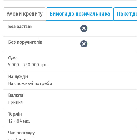
Умови кредиту
Вимоги до позичальника
Пакет до
Без застави
Без поручителів
Сума
5 000 - 750 000 грн.
На нужды
На споживчі потреби
Валюта
Гривня
Термін
12 - 84 міс.
Час розгляду
від 1 день