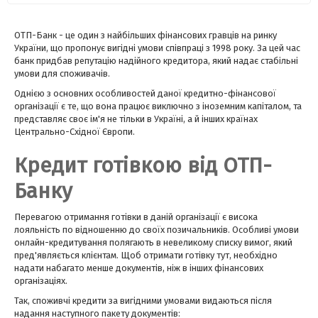
ОТП-Банк - це один з найбільших фінансових гравців на ринку
України, що пропонує вигідні умови співпраці з 1998 року. За цей час
банк придбав репутацію надійного кредитора, який надає стабільні
умови для споживачів.
Однією з основних особливостей даної кредитно-фінансової
організації є те, що вона працює виключно з іноземним капіталом, та
представляє своє ім'я не тільки в Україні, а й інших країнах
Центрально-Східної Європи.
Кредит готівкою від ОТП-
Банку
Перевагою отримання готівки в даній організації є висока
лояльність по відношенню до своїх позичальників. Особливі умови
онлайн-кредитування полягають в невеликому списку вимог, який
пред'являється клієнтам. Щоб отримати готівку тут, необхідно
надати набагато менше документів, ніж в інших фінансових
організаціях.
Так, споживчі кредити за вигідними умовами видаються після
надання наступного пакету документів: