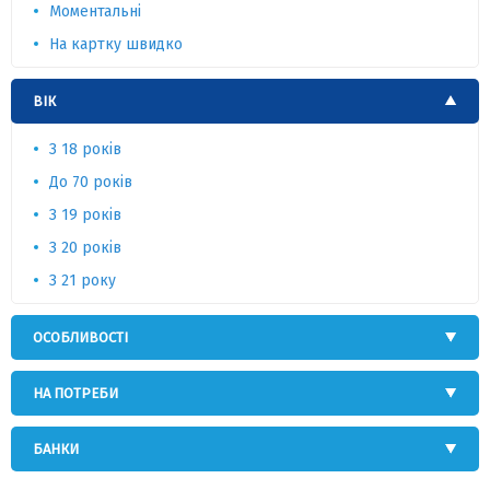
Моментальні
На картку швидко
ВІК
З 18 років
До 70 років
З 19 років
З 20 років
З 21 року
ОСОБЛИВОСТІ
НА ПОТРЕБИ
БАНКИ