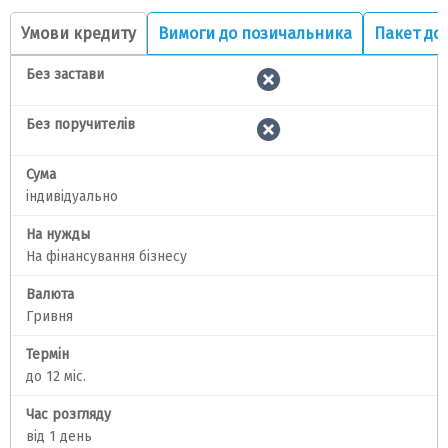
Умови кредиту
Вимоги до позичальника
Пакет до
Без застави
Без поручителів
Сума
індивідуально
На нужды
На фінансування бізнесу
Валюта
Гривня
Термін
до 12 міс.
Час розгляду
від 1 день