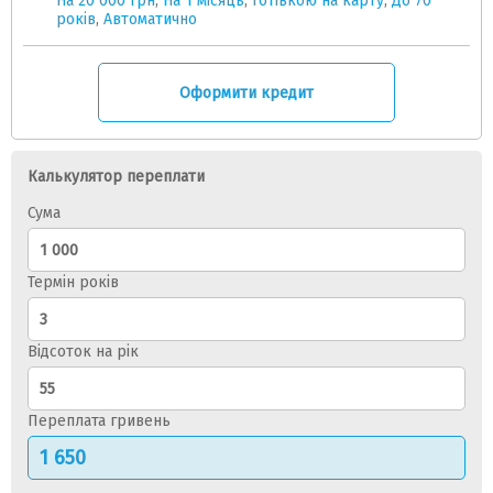
На 20 000 грн
,
На 1 місяць
,
Готівкою на карту
,
До 70
років
,
Автоматично
Оформити кредит
Калькулятор переплати
Сума
Термін років
Відсоток на рік
Переплата гривень