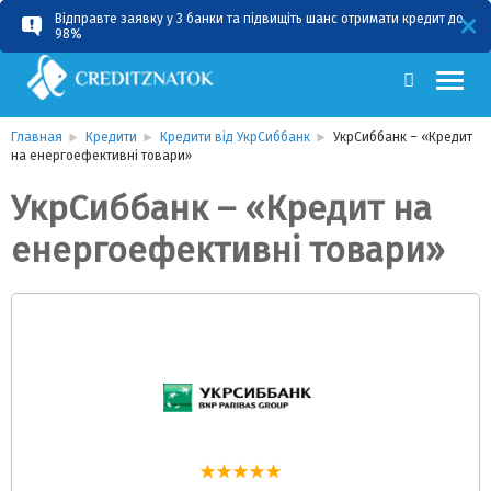
Відправте заявку у 3 банки та підвищіть шанс отримати кредит до
RU
UA
98%
Главная
Кредити
Кредити від УкрСиббанк
УкрСиббанк – «Кредит
на енергоефективні товари»
УкрСиббанк – «Кредит на
енергоефективні товари»