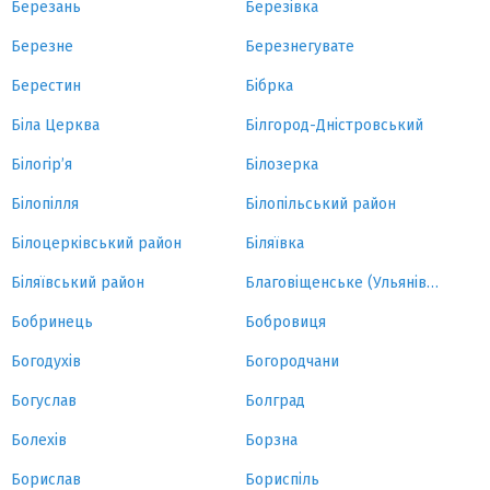
Березань
Березівка
Березне
Березнегувате
Берестин
Бібрка
Біла Церква
Білгород-Дністровський
Білогір’я
Білозерка
Білопілля
Білопільський район
Білоцерківський район
Біляївка
Біляївський район
Благовіщенське (Ульянівка)
Бобринець
Бобровиця
Богодухів
Богородчани
Богуслав
Болград
Болехів
Борзна
Борислав
Бориспіль