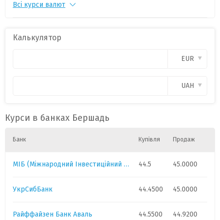
Всі курси валют
PLN
1
11.35
0
CAD
1
30.9000
0
Калькулятор
CHF
1
54.1
0
EUR
GBP
1
58.5
0
UAH
HUF
1
0.0860
0
Курси в банках Бершадь
Банк
Купівля
Продаж
МІБ (Міжнародний Інвестиційний Банк)
44.5
45.0000
УкрСибБанк
44.4500
45.0000
Райффайзен Банк Аваль
44.5500
44.9200