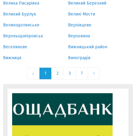
Велика Писарівка
Великий Березний
Великий Бурлук
Великі Мости
Великодолинське
Верхівцеве
Верхньодніпровськ
Верховина
Веселинове
Вижницький район
Вижниця
Виноградів
1
2
3
7