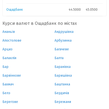
Ощадбанк
44.5000
45.0500
Курси валют в Ощадбанк по містах
Ананьїв
Андрушівка
Апостолове
Арбузинка
Арциз
Багачеве
Балаклія
Балта
Бар
Баранівка
Барвінкове
Баришівка
Бахмач
Баштанка
Белз
Бердичів
Берегове
Бережани