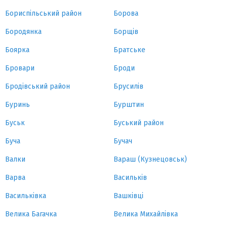
Бориспільський район
Борова
Бородянка
Борщів
Боярка
Братське
Бровари
Броди
Бродівський район
Брусилів
Буринь
Бурштин
Буськ
Буський район
Буча
Бучач
Валки
Вараш (Кузнецовськ)
Варва
Васильків
Васильківка
Вашківці
Велика Багачка
Велика Михайлівка