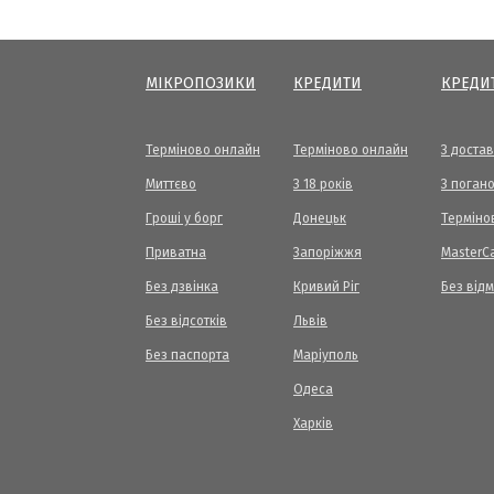
МІКРОПОЗИКИ
КРЕДИТИ
КРЕДИ
Терміново онлайн
Терміново онлайн
З доста
Миттєво
З 18 років
З погано
Гроші у борг
Донецьк
Терміно
Приватна
Запоріжжя
МasterC
Без дзвінка
Кривий Ріг
Без від
Без відсотків
Львів
Без паспорта
Маріуполь
Одеса
Харків