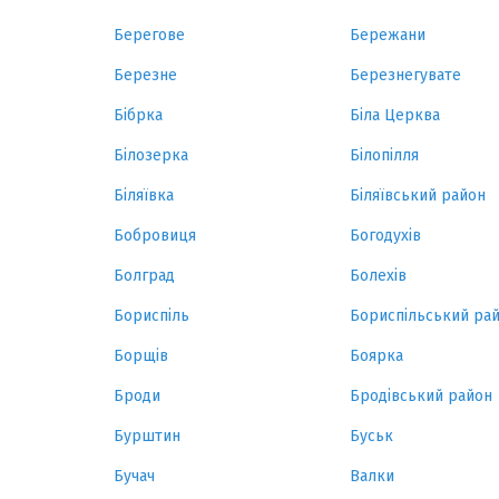
Берегове
Бережани
Березне
Березнегувате
Бібрка
Біла Церква
Білозерка
Білопілля
Біляївка
Біляївський район
Бобровиця
Богодухів
Болград
Болехів
Бориспіль
Бориспільський ра
Борщів
Боярка
Броди
Бродівський район
Бурштин
Буськ
Бучач
Валки