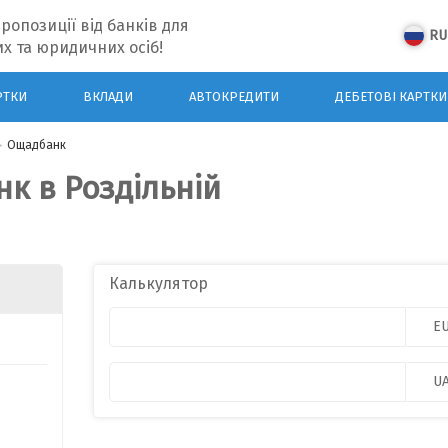
ропозиції від банків для
RU
х та юридичних осіб!
РТКИ
ВКЛАДИ
АВТОКРЕДИТИ
ДЕБЕТОВІ КАРТКИ
Ощадбанк
к в Роздільній
Калькулятор
E
U