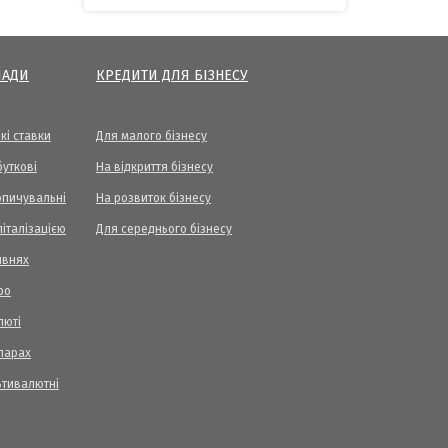
ЛАДИ
КРЕДИТИ ДЛЯ БІЗНЕСУ
кі ставки
Для малого бізнесу
уткові
На відкриття бізнесу
опичувальні
На розвиток бізнесу
піталізацією
Для середнього бізнесу
ивнях
ро
люті
ларах
ьтивалютні