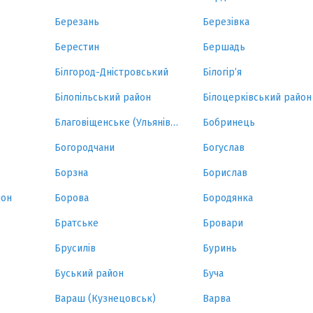
Березань
Березівка
Берестин
Бершадь
Білгород-Дністровський
Білогір’я
Білопільський район
Білоцерківський район
Благовіщенське (Ульянівка)
Бобринець
Богородчани
Богуслав
Борзна
Борислав
йон
Борова
Бородянка
Братське
Бровари
Брусилів
Буринь
Буський район
Буча
Вараш (Кузнецовськ)
Варва