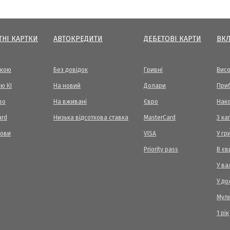
ТНІ КАРТКИ
АВТОКРЕДИТИ
ДЕБЕТОВІ КАРТИ
ВК
вкою
Без довідок
Гривні
Висо
ю КІ
На новий
Долари
Приб
во
На вживані
Євро
Нак
ard
Низька відсоткова ставка
MasterCard
З ка
мови
VISA
У гр
Priority pass
В єв
У ва
У до
Мул
1 рік