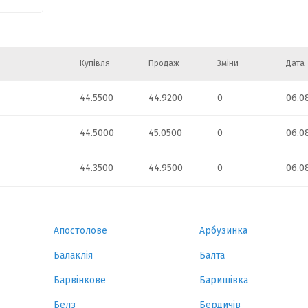
Купівля
Продаж
Зміни
Дата
44.5500
44.9200
0
06.0
44.5000
45.0500
0
06.0
44.3500
44.9500
0
06.0
Апостолове
Арбузинка
Балаклія
Балта
Барвінкове
Баришівка
Белз
Бердичів