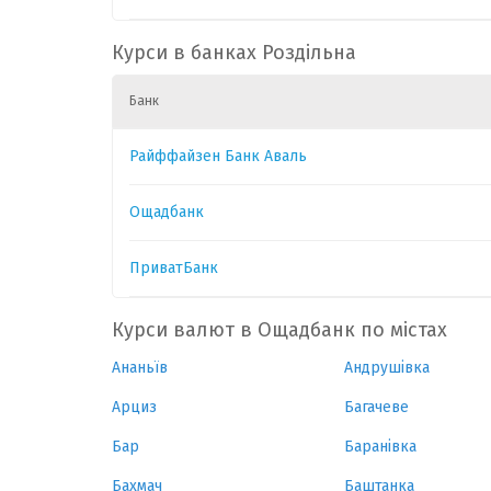
CAD
1
30.9000
0
Курси в банках Роздільна
Банк
CHF
1
54.1
0
Райффайзен Банк Аваль
GBP
1
58.5
0
Ощадбанк
HUF
1
0.0860
0
ПриватБанк
Курси валют в Ощадбанк по містах
Ананьїв
Андрушівка
Арциз
Багачеве
Бар
Баранівка
Бахмач
Баштанка