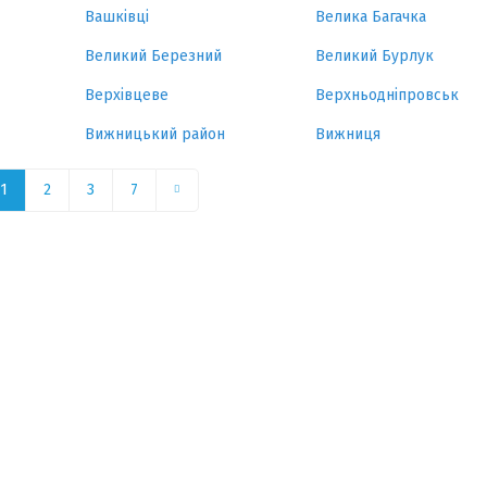
Вашківці
Велика Багачка
Великий Березний
Великий Бурлук
Верхівцеве
Верхньодніпровськ
Вижницький район
Вижниця
1
2
3
7