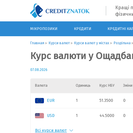
Кращі п
фізични
МІКРОПОЗИКИ
КРЕДИТИ
КРЕДИТНІ КА
Главная
Курси валют
Курси валют у містах
Роздільна
Курс валюти у Ощадбан
07.08.2026
Валюта
Одиниць
Курс НБУ
Зміни
EUR
1
51.3500
0
USD
1
44.5000
0
Всі курси валют
PLN
1
11.35
0