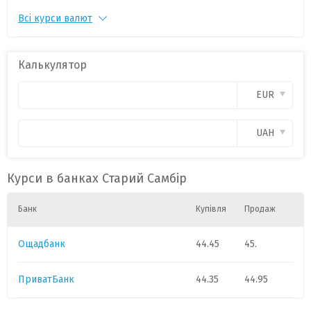
Всі курси валют
PLN
1
11.35
0
CAD
1
3.8
0
Калькулятор
CHF
1
54.
0
EUR
GBP
1
58.4
0
UAH
HUF
1
0.0860
0
Курси в банках Старий Самбір
Банк
Купівля
Продаж
Ощадбанк
44.45
45.
ПриватБанк
44.35
44.95