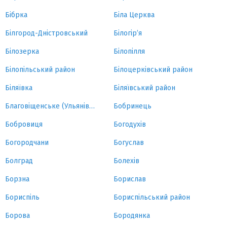
Бібрка
Біла Церква
Білгород-Дністровський
Білогір’я
Білозерка
Білопілля
Білопільський район
Білоцерківський район
Біляївка
Біляївський район
Благовіщенське (Ульянівка)
Бобринець
Бобровиця
Богодухів
Богородчани
Богуслав
Болград
Болехів
Борзна
Борислав
Бориспіль
Бориспільський район
Борова
Бородянка