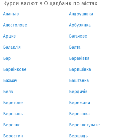
Курси валют в Ощадбанк по містах
Ананьїв
Андрушівка
Апостолове
Арбузинка
Арциз
Багачеве
Балаклія
Балта
Бар
Баранівка
Барвінкове
Баришівка
Бахмач
Баштанка
Белз
Бердичів
Берегове
Бережани
Березань
Березівка
Березне
Березнегувате
Берестин
Бершадь