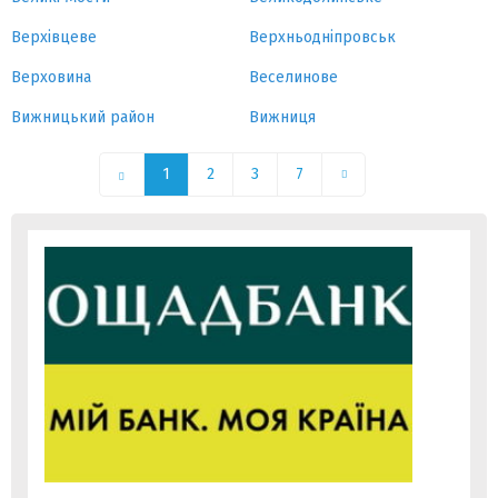
Верхівцеве
Верхньодніпровськ
Верховина
Веселинове
Вижницький район
Вижниця
1
2
3
7