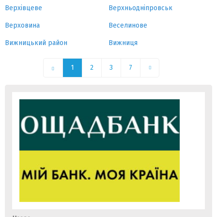
Верхівцеве
Верхньодніпровськ
Верховина
Веселинове
Вижницький район
Вижниця
1
2
3
7