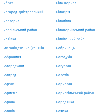
Бібрка
Біла Церква
Білгород-Дністровський
Білогір’я
Білозерка
Білопілля
Білопільський район
Білоцерківський район
Біляївка
Біляївський район
Благовіщенське (Ульянівка)
Бобринець
Бобровиця
Богодухів
Богородчани
Богуслав
Болград
Болехів
Борзна
Борислав
Бориспіль
Бориспільський район
Борова
Бородянка
Борщів
Боярка