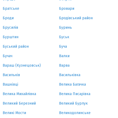
Братське
Бровари
Броди
Бродівський район
Брусилів
Буринь
Бурштин
Буськ
Буський район
Буча
Бучач
Валки
Вараш (Кузнецовськ)
Варва
Васильків
Васильківка
Вашківці
Велика Багачка
Велика Михайлівка
Велика Писарівка
Великий Березний
Великий Бурлук
Великі Мости
Великодолинське