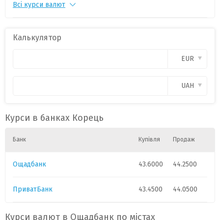
Всі курси валют
PLN
1
11.2500
0
CAD
1
31.0500
0
Калькулятор
CHF
1
54.6500
0
EUR
GBP
1
57.3500
0
UAH
HUF
1
.98
0
Курси в банках Корець
Банк
Купівля
Продаж
Ощадбанк
43.6000
44.2500
ПриватБанк
43.4500
44.0500
Курси валют в Ощадбанк по містах