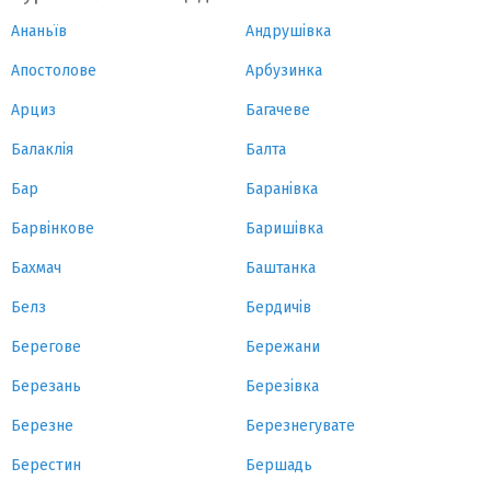
Ананьїв
Андрушівка
Апостолове
Арбузинка
Арциз
Багачеве
Балаклія
Балта
Бар
Баранівка
Барвінкове
Баришівка
Бахмач
Баштанка
Белз
Бердичів
Берегове
Бережани
Березань
Березівка
Березне
Березнегувате
Берестин
Бершадь