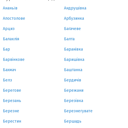
Ананьїв
Андрушівка
Апостолове
Арбузинка
Арциз
Багачеве
Балаклія
Балта
Бар
Баранівка
Барвінкове
Баришівка
Бахмач
Баштанка
Белз
Бердичів
Берегове
Бережани
Березань
Березівка
Березне
Березнегувате
Берестин
Бершадь