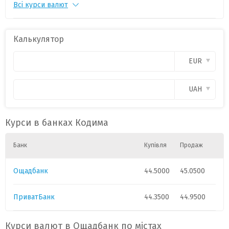
Всі курси валют
PLN
1
11.35
0
CAD
1
30.9000
0
Калькулятор
CHF
1
54.1
0
EUR
GBP
1
58.5
0
UAH
HUF
1
0.0860
0
Курси в банках Кодима
Банк
Купівля
Продаж
Ощадбанк
44.5000
45.0500
ПриватБанк
44.3500
44.9500
Курси валют в Ощадбанк по містах