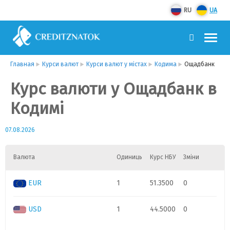
RU
UA
Главная
Курси валют
Курси валют у містах
Кодима
Ощадбанк
Курс валюти у Ощадбанк в
Кодимі
07.08.2026
Валюта
Одиниць
Курс НБУ
Зміни
EUR
1
51.3500
0
USD
1
44.5000
0