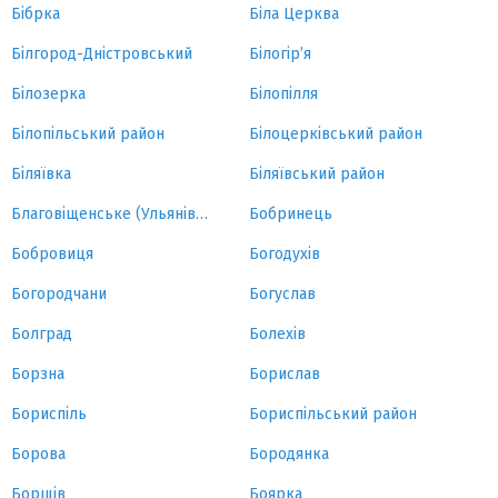
Бібрка
Біла Церква
Білгород-Дністровський
Білогір’я
Білозерка
Білопілля
Білопільський район
Білоцерківський район
Біляївка
Біляївський район
Благовіщенське (Ульянівка)
Бобринець
Бобровиця
Богодухів
Богородчани
Богуслав
Болград
Болехів
Борзна
Борислав
Бориспіль
Бориспільський район
Борова
Бородянка
Борщів
Боярка