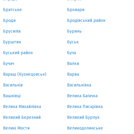
Братське
Бровари
Броди
Бродівський район
Брусилів
Буринь
Бурштин
Буськ
Буський район
Буча
Бучач
Валки
Вараш (Кузнецовськ)
Варва
Васильків
Васильківка
Вашківці
Велика Багачка
Велика Михайлівка
Велика Писарівка
Великий Березний
Великий Бурлук
Великі Мости
Великодолинське