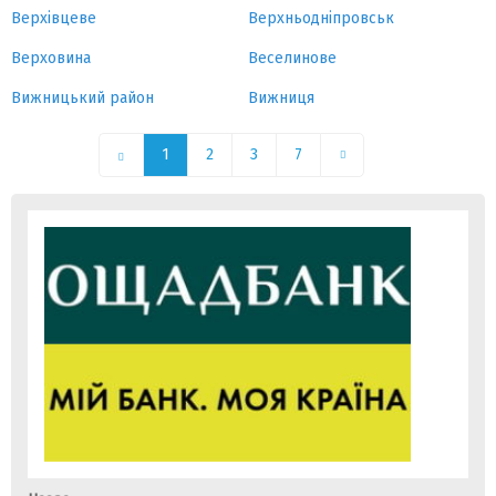
Верхівцеве
Верхньодніпровськ
Верховина
Веселинове
Вижницький район
Вижниця
1
2
3
7