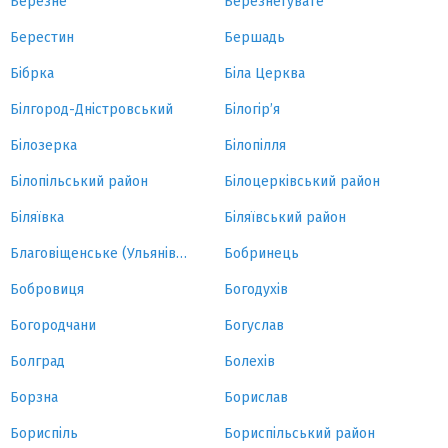
Березне
Березнегувате
Берестин
Бершадь
Бібрка
Біла Церква
Білгород-Дністровський
Білогір’я
Білозерка
Білопілля
Білопільський район
Білоцерківський район
Біляївка
Біляївський район
Благовіщенське (Ульянівка)
Бобринець
Бобровиця
Богодухів
Богородчани
Богуслав
Болград
Болехів
Борзна
Борислав
Бориспіль
Бориспільський район