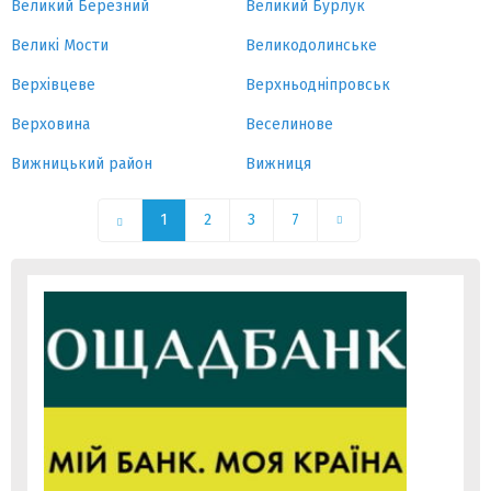
Великий Березний
Великий Бурлук
Великі Мости
Великодолинське
Верхівцеве
Верхньодніпровськ
Верховина
Веселинове
Вижницький район
Вижниця
1
2
3
7