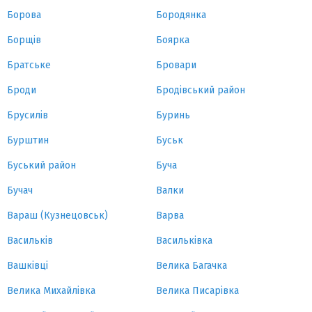
Борова
Бородянка
Борщів
Боярка
Братське
Бровари
Броди
Бродівський район
Брусилів
Буринь
Бурштин
Буськ
Буський район
Буча
Бучач
Валки
Вараш (Кузнецовськ)
Варва
Васильків
Васильківка
Вашківці
Велика Багачка
Велика Михайлівка
Велика Писарівка