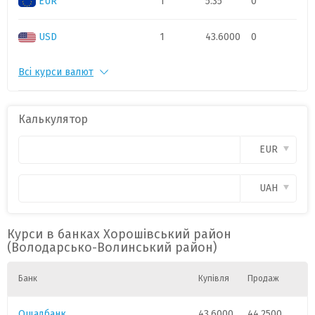
EUR
1
5.35
0
USD
1
43.6000
0
Всі курси валют
PLN
1
11.2500
0
CAD
1
31.0500
0
Калькулятор
CHF
1
54.6500
0
EUR
GBP
1
57.3500
0
UAH
HUF
1
.98
0
Курси в банках Хорошівський район
(Володарсько-Волинський район)
Банк
Купівля
Продаж
Ощадбанк
43.6000
44.2500