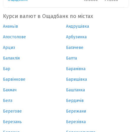
Курси валют в Ощадбанк по містах
Ананьїв
Андрушівка
Апостолове
Арбузинка
Арциз
Багачеве
Балаклія
Балта
Бар
Баранівка
Барвінкове
Баришівка
Бахмач
Баштанка
Белз
Бердичів
Берегове
Бережани
Березань
Березівка